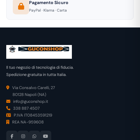
Pagamento Sicuro
PayPal · Klarna · Carta
Il tuo negozio di tecnologia di fiducia.
Spedizione gratuita in tutta Italia.
Via Consalvo Carelli, 27
80128 Napoli (NA)
info@guconshop.it
338 887 4507
P.IVA IT08453591219
REA NA-959608