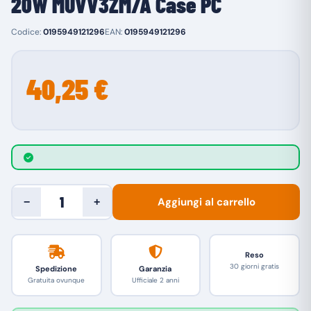
20W MUVV3ZM/A Case PC
Codice:
0195949121296
EAN:
0195949121296
40,25 €
Aggiungi al carrello
−
+
Reso
30 giorni gratis
Spedizione
Garanzia
Gratuita ovunque
Ufficiale 2 anni