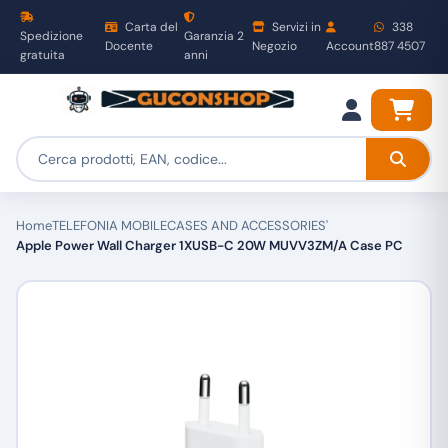
Carta del
Servizi in
338
Spedizione
Garanzia 2
Docente
Negozio
Account
887 4507
gratuita
anni
Home
TELEFONIA MOBILE
CASES AND ACCESSORIES'
Apple Power Wall Charger 1XUSB-C 20W MUVV3ZM/A Case PC