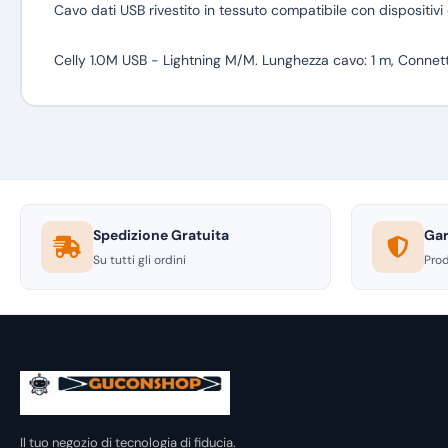
Cavo dati USB rivestito in tessuto compatibile con dispositivi
Celly 1.0M USB - Lightning M/M. Lunghezza cavo: 1 m, Connetto
Spedizione Gratuita
Gar
Su tutti gli ordini
Prod
Il tuo negozio di tecnologia di fiducia.