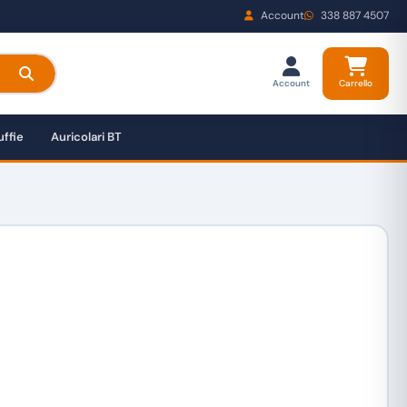
Account
338 887 4507
Account
Carrello
ffie
Auricolari BT