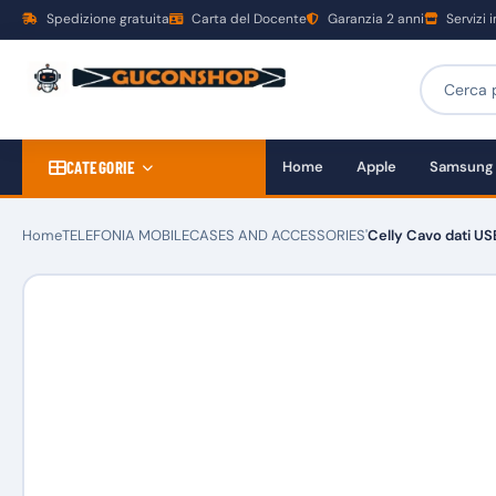
Spedizione gratuita
Carta del Docente
Garanzia 2 anni
Servizi 
CATEGORIE
Home
Apple
Samsung
Home
TELEFONIA MOBILE
CASES AND ACCESSORIES'
Celly Cavo dati USB