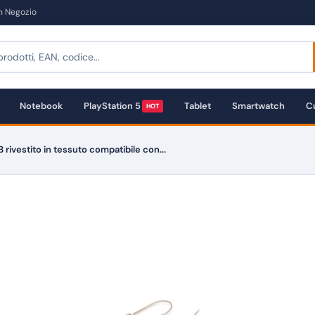
in Negozio
Notebook
PlayStation 5
Tablet
Smartwatch
Cu
HOT
 rivestito in tessuto compatibile con...