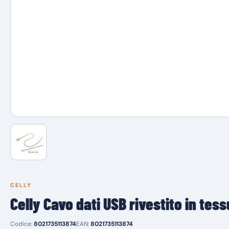
CELLY
Celly Cavo dati USB rivestito in tes
Codice:
8021735113874
EAN:
8021735113874