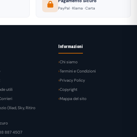
Pagamento Sicuro
PayPal · Klarna · Carta
Informazioni
Chi siamo
e
Termini e Condizioni
t
Privacy Policy
e utili
Copyright
orrieri
Mappa del sito
zio (Iliad, Sky, Ritiro
curo
38 887 4507