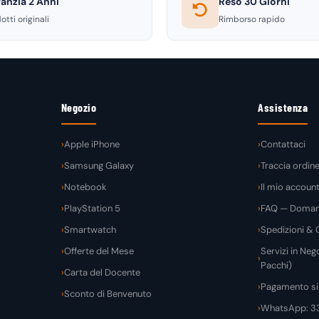
anzia 2 Anni
Reso 30 Giorni
otti originali
Rimborso rapido
Negozio
Assistenza
Apple iPhone
Contattaci
Samsung Galaxy
Traccia ordin
Notebook
Il mio accoun
PlayStation 5
FAQ — Domand
Smartwatch
Spedizioni & C
Offerte del Mese
Servizi in Nego
Pacchi)
Carta del Docente
Pagamento si
Sconto di Benvenuto
WhatsApp: 3