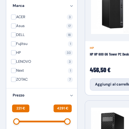
Marca
ACER
3
Asus
17
DELL
18
Fujitsu
1
HP
HP
33
HP HP 600 G6 Tower PC Desk
LENOVO
3
456,50 €
Next
1
ZOTAC
7
Aggiungi al carrell
Prezzo
221 €
4291 €