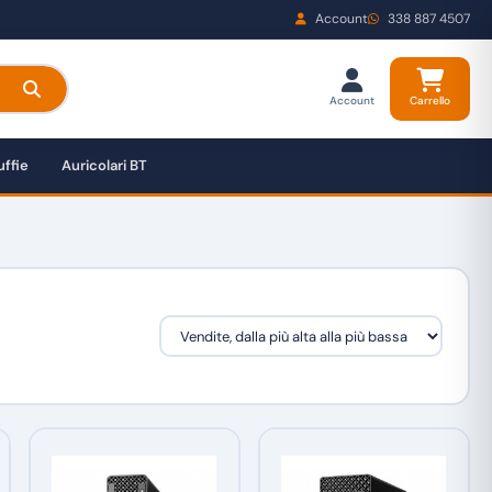
Account
338 887 4507
Account
Carrello
ffie
Auricolari BT