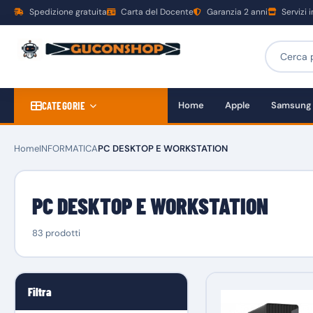
Spedizione gratuita
Carta del Docente
Garanzia 2 anni
Servizi 
CATEGORIE
Home
Apple
Samsung
Home
INFORMATICA
PC DESKTOP E WORKSTATION
PC DESKTOP E WORKSTATION
83 prodotti
Filtra