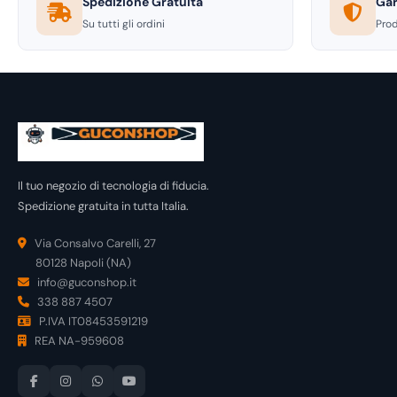
Spedizione Gratuita
Gar
Su tutti gli ordini
Prod
Il tuo negozio di tecnologia di fiducia.
Spedizione gratuita in tutta Italia.
Via Consalvo Carelli, 27
80128 Napoli (NA)
info@guconshop.it
338 887 4507
P.IVA IT08453591219
REA NA-959608