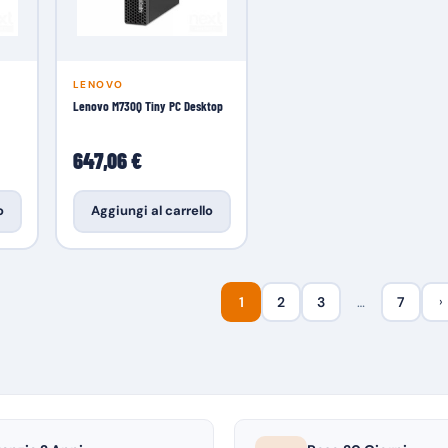
LENOVO
Lenovo M730Q Tiny PC Desktop
647,06 €
o
Aggiungi al carrello
1
2
3
…
7
›