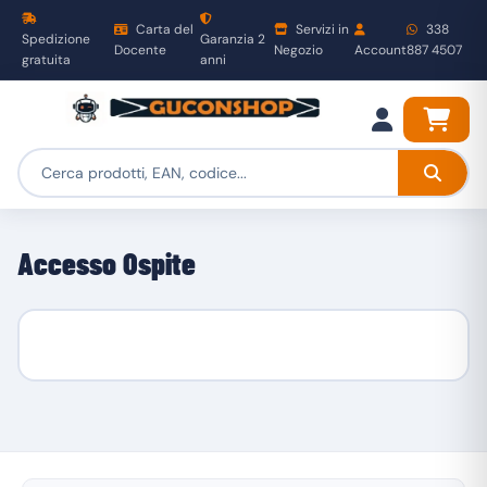
Carta del
Servizi in
338
Spedizione
Garanzia 2
Docente
Negozio
Account
887 4507
gratuita
anni
Accesso Ospite