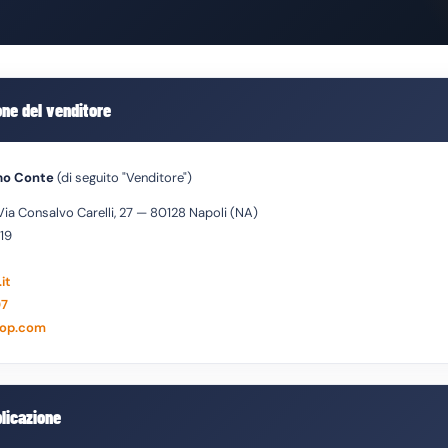
ione del venditore
mo Conte
(di seguito "Venditore")
Via Consalvo Carelli, 27 — 80128 Napoli (NA)
19
it
07
op.com
plicazione