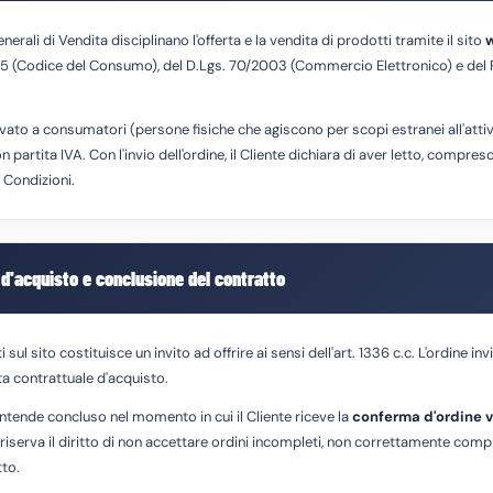
erali di Vendita disciplinano l'offerta e la vendita di prodotti tramite il sito
05 (Codice del Consumo), del D.Lgs. 70/2003 (Commercio Elettronico) e de
ervato a consumatori (persone fisiche che agiscono per scopi estranei all'attiv
 partita IVA. Con l'invio dell'ordine, il Cliente dichiara di aver letto, compre
 Condizioni.
 d'acquisto e conclusione del contratto
sul sito costituisce un invito ad offrire ai sensi dell'art. 1336 c.c. L'ordine inv
 contrattuale d'acquisto.
 intende concluso nel momento in cui il Cliente riceve la
conferma d'ordine v
 riserva il diritto di non accettare ordini incompleti, non correttamente compi
tto.