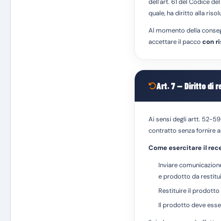
dell'art. 61 del Codice d
quale, ha diritto alla ris
Al momento della consegna, 
accettare il pacco
con ri
Art. 7 — Diritto di 
Ai sensi degli artt. 52-5
contratto senza fornire 
Come esercitare il rec
Inviare comunicazione
e prodotto da restitu
Restituire il prodotto
Il prodotto deve esser