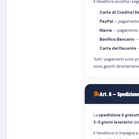
Il Venditore accetta i s
Carta di Credito/D
PayPal
— pagamento t
Klarna
— pagamento in
Bonifico Bancario
— 
Carta del Docente
—
Tutti i pagamenti sono pr
sono gestiti direttamente 
Art. 6 — Spedizion
La
spedizione è gratui
2-5 giorni lavorativi
dal
Il Venditore si impegna 