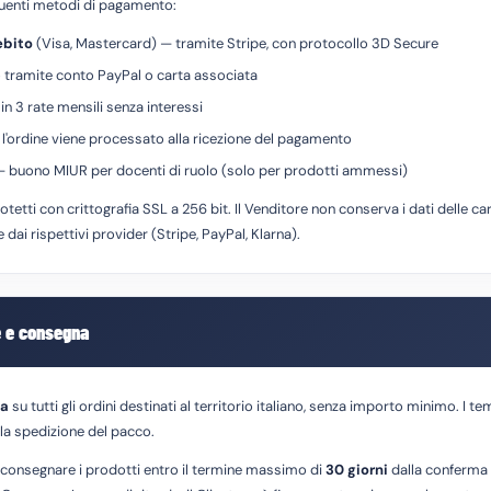
eguenti metodi di pagamento:
ebito
(Visa, Mastercard) — tramite Stripe, con protocollo 3D Secure
ramite conto PayPal o carta associata
 3 rate mensili senza interessi
l'ordine viene processato alla ricezione del pagamento
 buono MIUR per docenti di ruolo (solo per prodotti ammessi)
otetti con crittografia SSL a 256 bit. Il Venditore non conserva i dati delle c
dai rispettivi provider (Stripe, PayPal, Klarna).
e e consegna
ta
su tutti gli ordini destinati al territorio italiano, senza importo minimo. I 
la spedizione del pacco.
a consegnare i prodotti entro il termine massimo di
30 giorni
dalla conferma d