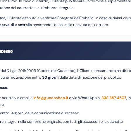
el Consumo. In caso di ritardo, il Cliente può fissare un termine supplementar
oluzione del contratto e al rimborso integrale.
il Cliente è tenuto a verificare l'integrità dell'imballo. In caso di danni visibil
serva di controllo
annotando i danni sulla ricevuta del corriere.
recesso
9 del D.Lgs. 206/2005 (Codice del Consumo), il Cliente consumatore ha diritt
alcuna motivazione entro
30 giorni
dalla data di ricezione del prodotto.
esso:
 scritta via email a
info@guconshop.it
o via WhatsApp al
338 887 4507
, 
ire
 entro 14 giorni dalla comunicazione di recesso
e integro, nella confezione originale, con tutti gli accessori e le etichette