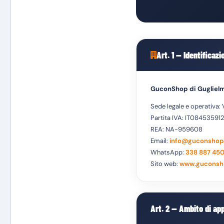
Art. 1 — Identificaz
GuconShop di Gugliel
Sede legale e operativa: 
Partita IVA: IT084535912
REA: NA-959608
Email:
info@guconshop.
WhatsApp:
338 887 45
Sito web:
www.guconsh
Art. 2 — Ambito di ap