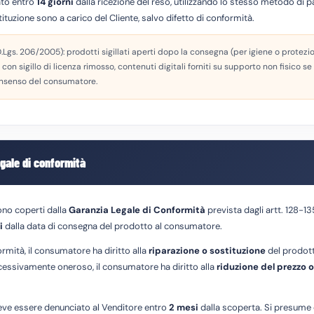
ato entro
14 giorni
dalla ricezione del reso, utilizzando lo stesso metodo di 
tituzione sono a carico del Cliente, salvo difetto di conformità.
D.Lgs. 206/2005): prodotti sigillati aperti dopo la consegna (per igiene o protezio
con sigillo di licenza rimosso, contenuti digitali forniti su supporto non fisico se
onsenso del consumatore.
egale di conformità
sono coperti dalla
Garanzia Legale di Conformità
prevista dagli artt. 128-1
i
dalla data di consegna del prodotto al consumatore.
ormità, il consumatore ha diritto alla
riparazione o sostituzione
del prodott
cessivamente oneroso, il consumatore ha diritto alla
riduzione del prezzo o 
deve essere denunciato al Venditore entro
2 mesi
dalla scoperta. Si presume c