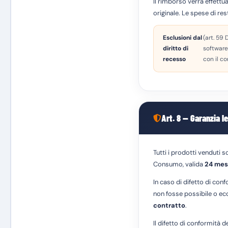
Il rimborso verrà effettu
originale. Le spese di res
Esclusioni dal
(art. 59 
diritto di
software 
recesso
con il c
Art. 8 — Garanzia l
Tutti i prodotti venduti 
Consumo, valida
24 mes
In caso di difetto di conf
non fosse possibile o ec
contratto
.
Il difetto di conformità 