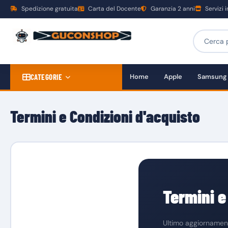
Spedizione gratuita
Carta del Docente
Garanzia 2 anni
Servizi 
CATEGORIE
Home
Apple
Samsung
Termini e Condizioni d'acquisto
Termini e
Ultimo aggiornamen