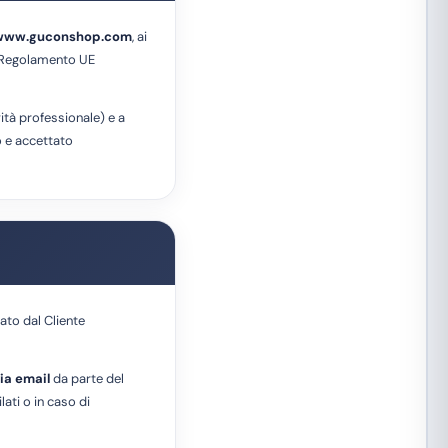
www.guconshop.com
, ai
l Regolamento UE
ità professionale) e a
so e accettato
iato dal Cliente
ia email
da parte del
lati o in caso di