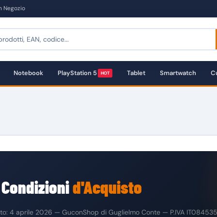
in Negozio
Notebook
PlayStation 5
Tablet
Smartwatch
Cu
HOT
 Condizioni
d'Acquisto
to: 4 aprile 2026 — GuconShop di Guglielmo Conte — P.IVA IT08453