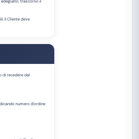
e adeguato; trascorso il
i, il Cliente deve
o di recedere dal
indicando numero d'ordine