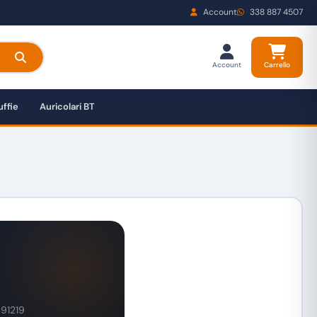
Account
338 887 4507
Account
Carrello
ffie
Auricolari BT
591219