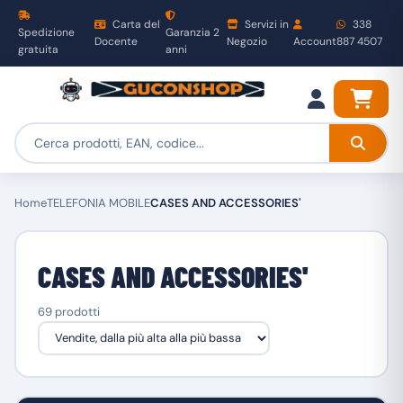
Carta del
Servizi in
338
Spedizione
Garanzia 2
Docente
Negozio
Account
887 4507
gratuita
anni
Home
TELEFONIA MOBILE
CASES AND ACCESSORIES'
CASES AND ACCESSORIES'
69 prodotti