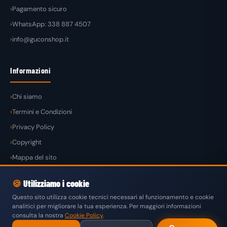
Pagamento sicuro
WhatsApp: 338 887 4507
info@guconshop.it
Informazioni
Chi siamo
Termini e Condizioni
Privacy Policy
Copyright
Mappa del sito
🍪
Utilizziamo i cookie
Questo sito utilizza cookie tecnici necessari al funzionamento e cookie
analitici per migliorare la tua esperienza. Per maggiori informazioni
© 2026
GuconShop
di Guglielmo Conte — Tutti i diritti riservati.
consulta la nostra
Cookie Policy
.
VISA
MASTERCARD
PAYPAL
KLARNA
SATISPAY