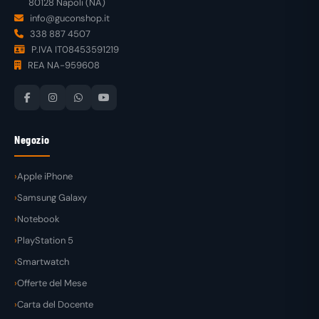
80128 Napoli (NA)
info@guconshop.it
338 887 4507
P.IVA IT08453591219
REA NA-959608
Negozio
Apple iPhone
Samsung Galaxy
Notebook
PlayStation 5
Smartwatch
Offerte del Mese
Carta del Docente