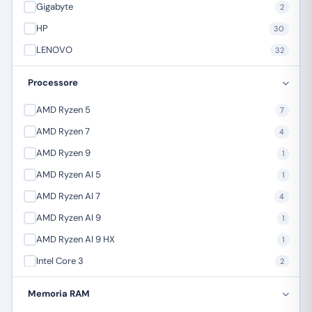
Gigabyte
2
HP
30
LENOVO
32
Mediacom
3
Processore
MSI Microstar
9
AMD Ryzen 5
7
NGS
5
AMD Ryzen 7
4
Orico
1
AMD Ryzen 9
1
SAMSUNG
16
AMD Ryzen AI 5
1
AMD Ryzen AI 7
4
AMD Ryzen AI 9
1
AMD Ryzen AI 9 HX
1
Intel Core 3
2
Intel Core 5
10
Memoria RAM
Intel Core 7
16