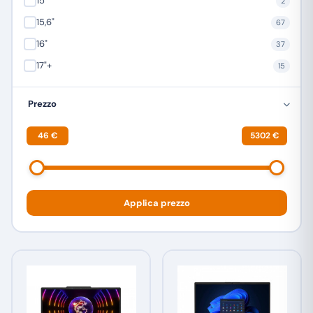
15"
2
15,6"
67
16"
37
17"+
15
Prezzo
46 €
5302 €
Applica prezzo