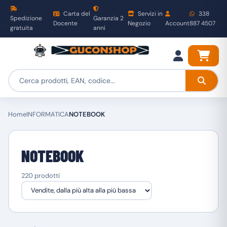
Carta del
Servizi in
338
Spedizione
Garanzia 2
Docente
Negozio
Account
887 4507
gratuita
anni
Home
INFORMATICA
NOTEBOOK
NOTEBOOK
220 prodotti