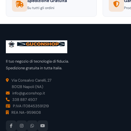
Spedizione Gratuita
Gar
Su tutti gli ordini
Prod
Il tuo negozio di tecnologia di fiducia.
Spedizione gratuita in tutta Italia.
Via Consalvo Carelli, 27
80128 Napoli (NA)
info@guconshop.it
338 887 4507
P.IVA IT08453591219
REA NA-959608