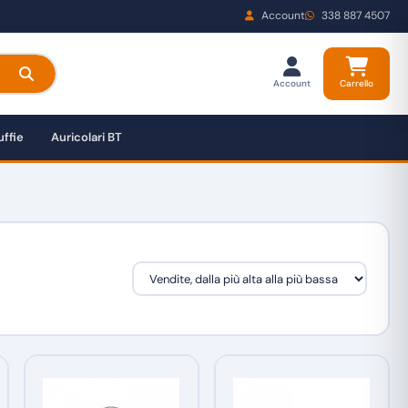
Account
338 887 4507
Account
Carrello
ffie
Auricolari BT