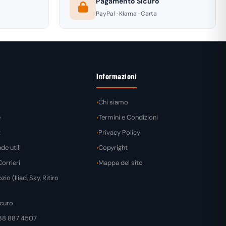
Pagamento Sicuro
PayPal · Klarna · Carta
Informazioni
Chi siamo
e
Termini e Condizioni
t
Privacy Policy
e utili
Copyright
orrieri
Mappa del sito
zio (Iliad, Sky, Ritiro
curo
38 887 4507