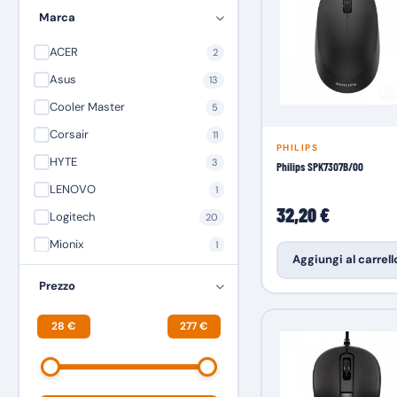
Marca
ACER
2
Asus
13
Cooler Master
5
Corsair
11
PHILIPS
HYTE
3
Philips SPK7307B/00
LENOVO
1
32,20 €
Logitech
20
Mionix
1
Aggiungi al carrell
MSI Microstar
1
Prezzo
NGS
13
28 €
277 €
Nitro Concepts
1
Philips
5
Powercolor
2