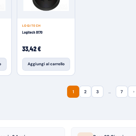
LOGITECH
Logitech B170
33,42 €
o
Aggiungi al carrello
1
2
3
…
7
›