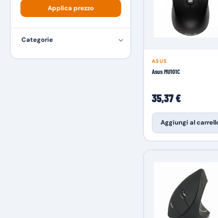
SteelSeries
1
Applica prezzo
Categorie
ASUS
Asus MU101C
35,37 €
Aggiungi al carrell