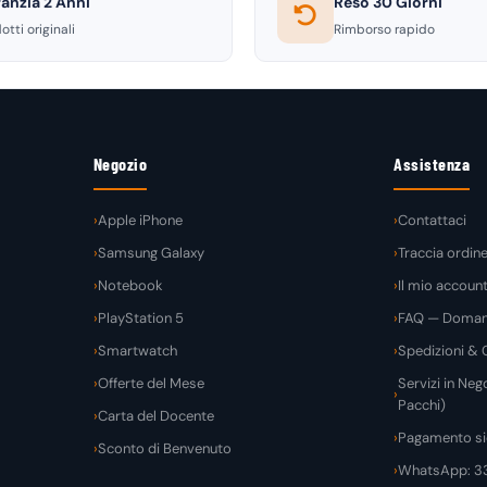
anzia 2 Anni
Reso 30 Giorni
otti originali
Rimborso rapido
Negozio
Assistenza
Apple iPhone
Contattaci
Samsung Galaxy
Traccia ordin
Notebook
Il mio accoun
PlayStation 5
FAQ — Domand
Smartwatch
Spedizioni & C
Offerte del Mese
Servizi in Nego
Pacchi)
Carta del Docente
Pagamento si
Sconto di Benvenuto
WhatsApp: 3