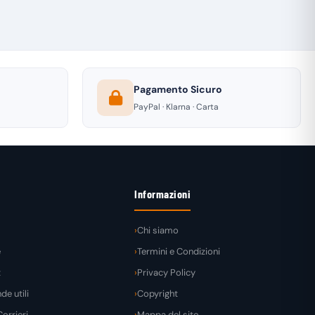
Pagamento Sicuro
PayPal · Klarna · Carta
Informazioni
Chi siamo
e
Termini e Condizioni
t
Privacy Policy
e utili
Copyright
orrieri
Mappa del sito