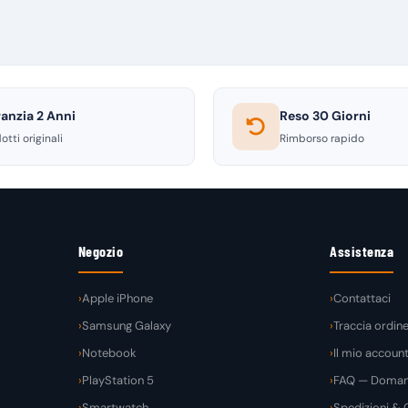
anzia 2 Anni
Reso 30 Giorni
otti originali
Rimborso rapido
Negozio
Assistenza
Apple iPhone
Contattaci
Samsung Galaxy
Traccia ordin
Notebook
Il mio accoun
PlayStation 5
FAQ — Domand
Smartwatch
Spedizioni & C