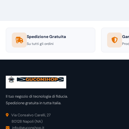
Spedizione Gratuita
Gar
Su tutti gli ordini
Prod
Il tuo negozio di tecnologia di fiducia.
Spedizione gratuita in tutta Italia.
Via Consalvo Carelli, 27
80128 Napoli (NA)
info@guconshop.it