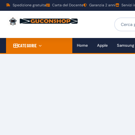
Spedizione gratuita
Carta del Docente
Garanzia 2 anni
Servizi 
CATEGORIE
Home
Apple
Samsung