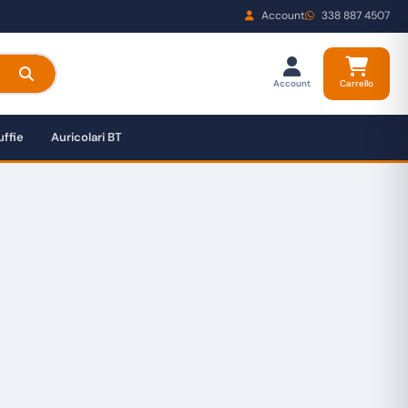
Account
338 887 4507
Account
Carrello
ffie
Auricolari BT