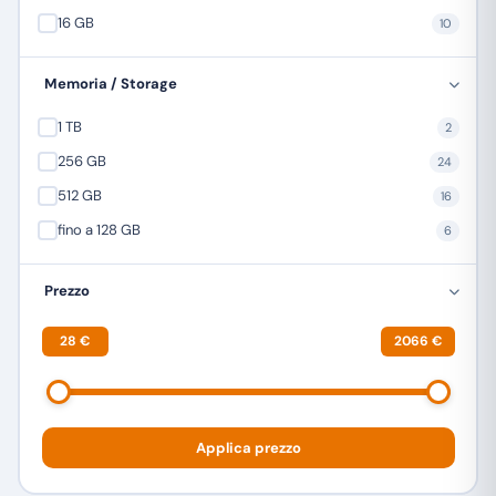
16 GB
10
ULEFONE
24
XIAOMI
13
Memoria / Storage
ZTE
6
1 TB
2
256 GB
24
512 GB
16
fino a 128 GB
6
Prezzo
28 €
2066 €
Applica prezzo