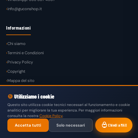
info@guconshop.it
Informazioni
Chi siamo
Termini e Condizioni
Privacy Policy
Copyright
Mappa del sito
🍪
Utilizziamo i cookie
Questo sito utilizza cookie tecnici necessari al funzionamento e cookie
analitici per migliorare la tua esperienza. Per maggiori informazioni
© 2026
GuconShop
di Guglielmo Conte — Tutti i diritti riservati.
consulta la nostra
Cookie Policy
.
VISA
MASTERCARD
PAYPAL
KLARNA
SATISPAY
Accetta tutti
Solo necessari
Chiedi a MAX
BONIFICO