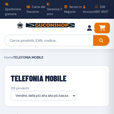
Carta del
Servizi in
338
Spedizione
Garanzia 2
Docente
Negozio
Account
887 4507
gratuita
anni
Home
TELEFONIA MOBILE
TELEFONIA MOBILE
215 prodotti