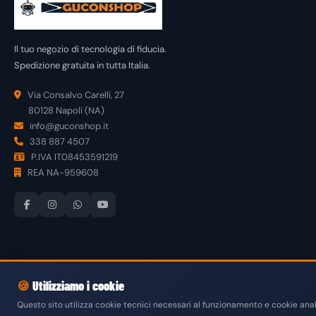
Il tuo negozio di tecnologia di fiducia.
Spedizione gratuita in tutta Italia.
Via Consalvo Carelli, 27
80128 Napoli (NA)
info@guconshop.it
338 887 4507
P.IVA IT08453591219
REA NA-959608
🍪
Utilizziamo i cookie
© 2026
GuconShop
di Guglielmo Conte — Tutti i diritti riservati.
Questo sito utilizza cookie tecnici necessari al funzionamento e cookie anali