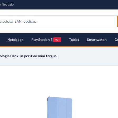
in Negozio
Notebook
PlayStation 5
Tablet
Smartwatch
Cu
HOT
ogia Click-in per iPad mini Targus...