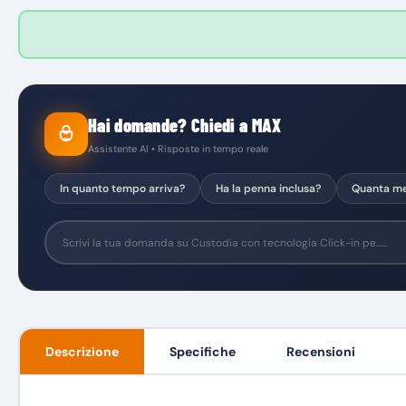
Hai domande? Chiedi a MAX
Assistente AI • Risposte in tempo reale
In quanto tempo arriva?
Ha la penna inclusa?
Quanta me
Descrizione
Specifiche
Recensioni