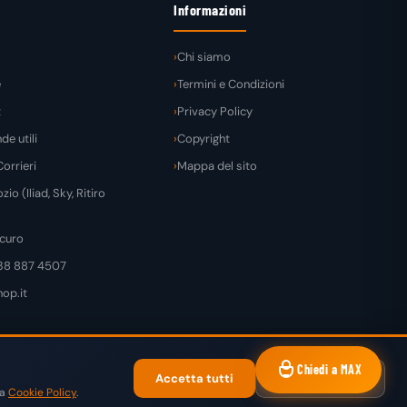
Informazioni
Chi siamo
e
Termini e Condizioni
t
Privacy Policy
e utili
Copyright
orrieri
Mappa del sito
zio (Iliad, Sky, Ritiro
curo
38 887 4507
op.it
Chiedi a MAX
Accetta tutti
Solo necessari
A
MASTERCARD
PAYPAL
KLARNA
SATISPAY
BONIFICO
ra
Cookie Policy
.