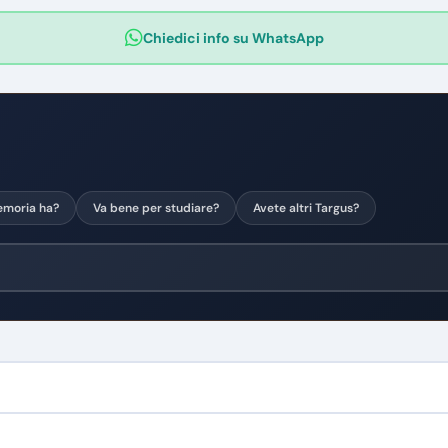
Chiedici info su WhatsApp
moria ha?
Va bene per studiare?
Avete altri Targus?