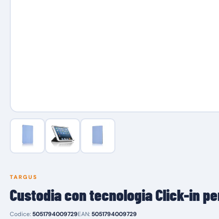
TARGUS
Custodia con tecnologia Click-in p
Codice:
5051794009729
EAN:
5051794009729