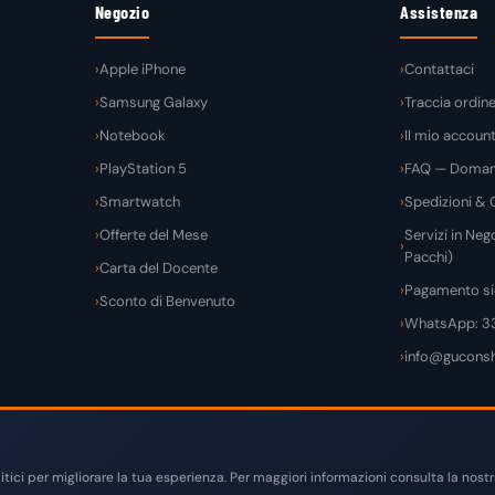
Negozio
Assistenza
Apple iPhone
Contattaci
Samsung Galaxy
Traccia ordin
Notebook
Il mio accoun
PlayStation 5
FAQ — Domand
Smartwatch
Spedizioni & C
Offerte del Mese
Servizi in Nego
Pacchi)
Carta del Docente
Pagamento si
Sconto di Benvenuto
WhatsApp: 3
info@guconsh
VIS
tici per migliorare la tua esperienza. Per maggiori informazioni consulta la nost