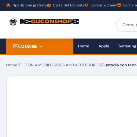
Spedizione gratuita
Carta del Docente
Garanzia 2 anni
Servizi 
CATEGORIE
Home
Apple
Samsung
Home
TELEFONIA MOBILE
CASES AND ACCESSORIES'
Custodia con tecnol