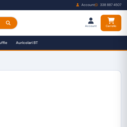
Account
338 887 4507
Account
Carrello
ffie
Auricolari BT