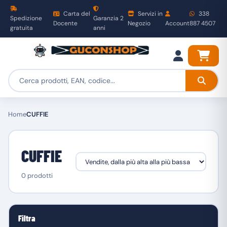
Carta del
Servizi in
338
Spedizione
Garanzia 2
Docente
Negozio
Account
887 4507
gratuita
anni
Home
CUFFIE
CUFFIE
0 prodotti
Filtra