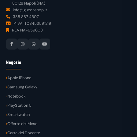
80128 Napoli (NA)
info@guconshop.it
338 887 4507
P.IVA IT08453591219
REA NA-959608
Negozio
Apple iPhone
Samsung Galaxy
Notebook
PlayStation 5
Smartwatch
Offerte del Mese
Carta del Docente