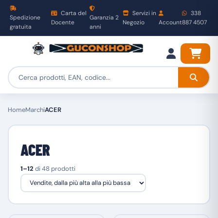
Carta del
Servizi in
338
Spedizione
Garanzia 2
Docente
Negozio
Account
887 4507
gratuita
anni
Home
Marchi
ACER
ACER
1–12
di 48 prodotti