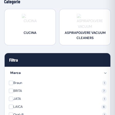
Categorie
CUCINA
ASPIRAPOLVERE VACUUM
CLEANERS
Filtra
Marca
Braun
1
BRITA
7
JATA
1
LAICA
6
Oral-B
1