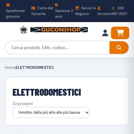
Carta del
Servizi in
338
Spedizione
Garanzia 2
Docente
Negozio
Account
887 4507
gratuita
anni
Home
ELETTRODOMESTICI
ELETTRODOMESTICI
32 prodotti