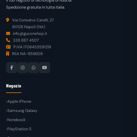
Il tuo negozio di tecnologia di fiducia.
Spedizione gratuita in tutta Italia.
Via Consalvo Carelli, 27
80128 Napoli (NA)
info@guconshop.it
338 887 4507
P.IVA IT08453591219
REA NA-959608
Negozio
Apple iPhone
Samsung Galaxy
Notebook
PlayStation 5