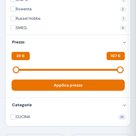
Rowenta
3
Russel Hobbs
1
SMEG
9
XIAOMI
3
Prezzo
28 €
1127 €
Applica prezzo
Categorie
CUCINA
26