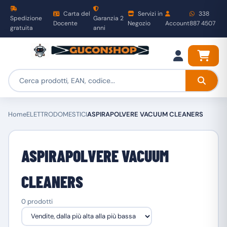
Carta del
Servizi in
338
Spedizione
Garanzia 2
Docente
Negozio
Account
887 4507
gratuita
anni
Home
ELETTRODOMESTICI
ASPIRAPOLVERE VACUUM CLEANERS
ASPIRAPOLVERE VACUUM
CLEANERS
0 prodotti