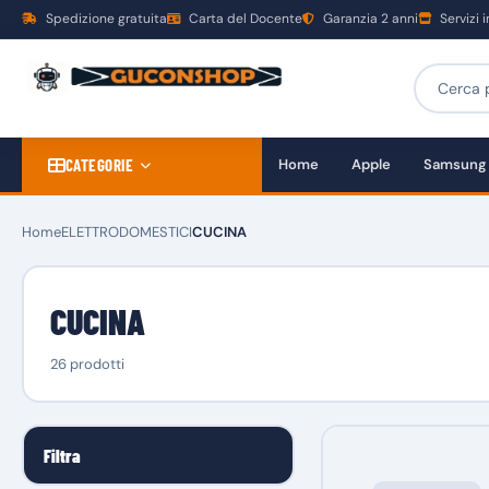
Spedizione gratuita
Carta del Docente
Garanzia 2 anni
Servizi 
CATEGORIE
Home
Apple
Samsung
Home
ELETTRODOMESTICI
CUCINA
CUCINA
26 prodotti
Filtra