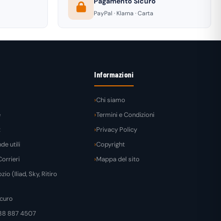
Pagamento Sicuro
PayPal · Klarna · Carta
Informazioni
Chi siamo
e
Termini e Condizioni
t
Privacy Policy
e utili
Copyright
orrieri
Mappa del sito
zio (Iliad, Sky, Ritiro
curo
38 887 4507