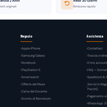
anzia 2 Anni
Reso 30 Giorni
otti originali
Rimborso rapido
Negozio
Assistenza
Apple iPhone
Contattaci
Samsung Galaxy
Traccia ordin
Notebook
Il mio accoun
PlayStation 5
FAQ — Domand
Smartwatch
Spedizioni & C
Offerte del Mese
Servizi in Nego
Pacchi)
Carta del Docente
Pagamento si
Sconto di Benvenuto
WhatsApp: 3