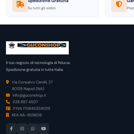
Spedizione Gratuita
Gar
Su tutti gli ordini
Prod
Il tuo negozio di tecnologia di fiducia.
Spedizione gratuita in tutta Italia.
Via Consalvo Carelli, 27
80128 Napoli (NA)
info@guconshop.it
338 887 4507
P.IVA IT08453591219
REA NA-959608