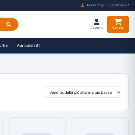
Account
338 887 4507
Account
Carrello
ffie
Auricolari BT