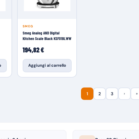
SMEG
Smeg Analog AND Digital
Kitchen Scale Black KSF01BLWW
194,82 €
o
Aggiungi al carrello
1
2
3
›
»