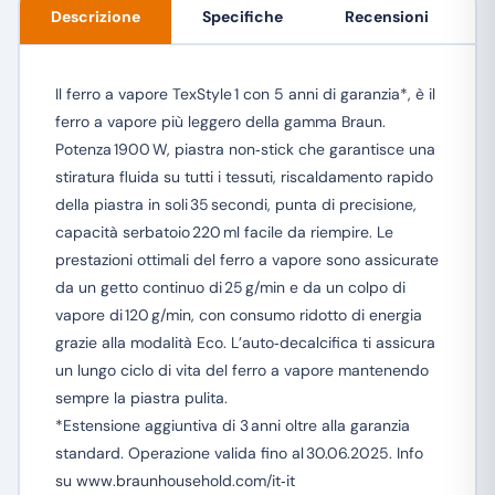
Descrizione
Specifiche
Recensioni
Il ferro a vapore TexStyle 1 con 5 anni di garanzia*, è il
ferro a vapore più leggero della gamma Braun.
Potenza 1900 W, piastra non‑stick che garantisce una
stiratura fluida su tutti i tessuti, riscaldamento rapido
della piastra in soli 35 secondi, punta di precisione,
capacità serbatoio 220 ml facile da riempire. Le
prestazioni ottimali del ferro a vapore sono assicurate
da un getto continuo di 25 g/min e da un colpo di
vapore di 120 g/min, con consumo ridotto di energia
grazie alla modalità Eco. L’auto‑decalcifica ti assicura
un lungo ciclo di vita del ferro a vapore mantenendo
sempre la piastra pulita.
*Estensione aggiuntiva di 3 anni oltre alla garanzia
standard. Operazione valida fino al 30.06.2025. Info
su www.braunhousehold.com/it‑it