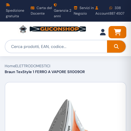
Carta del
Servizi in
338
Spedizione
Garanzia 2
Docente
Negozio
Account
887 4507
gratuita
anni
Home
ELETTRODOMESTICI
Braun TexStyle 1 FERRO A VAPORE SI1009OR