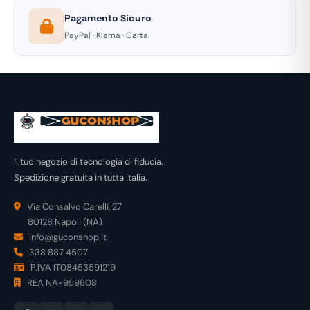
Pagamento Sicuro
PayPal · Klarna · Carta
Il tuo negozio di tecnologia di fiducia.
Spedizione gratuita in tutta Italia.
Via Consalvo Carelli, 27
80128 Napoli (NA)
info@guconshop.it
338 887 4507
P.IVA IT08453591219
REA NA-959608