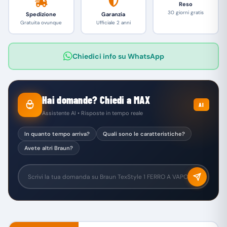
Reso
30 giorni gratis
Spedizione
Garanzia
Gratuita ovunque
Ufficiale 2 anni
Chiedici info su WhatsApp
Hai domande? Chiedi a MAX
AI
Assistente AI • Risposte in tempo reale
In quanto tempo arriva?
Quali sono le caratteristiche?
Avete altri Braun?