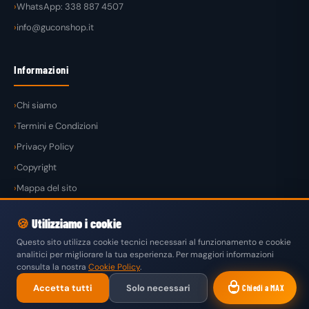
WhatsApp: 338 887 4507
info@guconshop.it
Informazioni
Chi siamo
Termini e Condizioni
Privacy Policy
Copyright
Mappa del sito
🍪
Utilizziamo i cookie
Questo sito utilizza cookie tecnici necessari al funzionamento e cookie
analitici per migliorare la tua esperienza. Per maggiori informazioni
© 2026
GuconShop
di Guglielmo Conte — Tutti i diritti riservati.
consulta la nostra
Cookie Policy
.
VISA
MASTERCARD
PAYPAL
KLARNA
SATISPAY
Accetta tutti
Solo necessari
Chiedi a MAX
BONIFICO