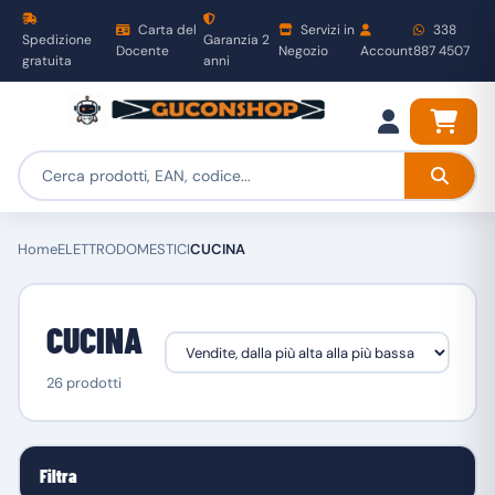
Carta del
Servizi in
338
Spedizione
Garanzia 2
Docente
Negozio
Account
887 4507
gratuita
anni
Home
ELETTRODOMESTICI
CUCINA
CUCINA
26 prodotti
Filtra