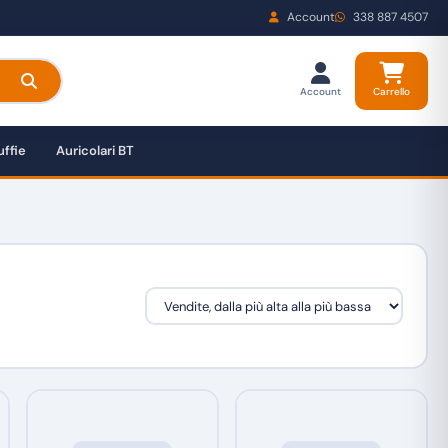
Account
338 887 4507
Account
Carrello
ffie
Auricolari BT