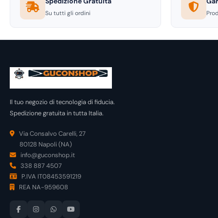
Spedizione Gratuita
Gar
Su tutti gli ordini
Prod
Il tuo negozio di tecnologia di fiducia.
Spedizione gratuita in tutta Italia.
Via Consalvo Carelli, 27
80128 Napoli (NA)
info@guconshop.it
338 887 4507
P.IVA IT08453591219
REA NA-959608