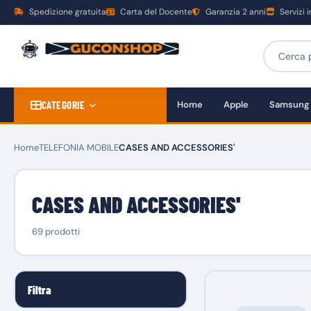
Spedizione gratuita
Carta del Docente
Garanzia 2 anni
Servizi 
CATEGORIE
Home
Apple
Samsung
Home
TELEFONIA MOBILE
CASES AND ACCESSORIES'
CASES AND ACCESSORIES'
69 prodotti
Filtra