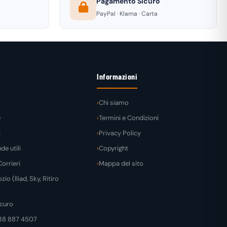
Pagamento Sicuro
PayPal · Klarna · Carta
Informazioni
Chi siamo
e
Termini e Condizioni
t
Privacy Policy
e utili
Copyright
orrieri
Mappa del sito
zio (Iliad, Sky, Ritiro
curo
38 887 4507