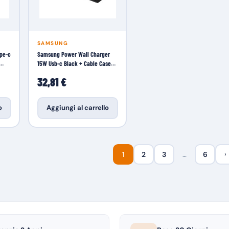
SAMSUNG
pe-c
Samsung Power Wall Charger
15W Usb-c Black + Cable Case
PC
32,81 €
o
Aggiungi al carrello
1
2
3
…
6
›