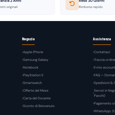
anzia 2 Anni
Reso 30 Giorni
otti originali
Rimborso rapido
Negozio
Assistenza
Apple iPhone
Contattaci
Samsung Galaxy
Traccia ordin
Notebook
Il mio accoun
PlayStation 5
FAQ — Domand
Smartwatch
Spedizioni & C
Offerte del Mese
Servizi in Nego
Pacchi)
Carta del Docente
Pagamento si
Sconto di Benvenuto
WhatsApp: 3