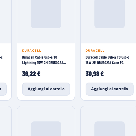
DURACELL
DURACELL
-c
Duracell Cable Usb-a TO
Duracell Cable Usb-a TO Usb-c
Lightning 15W 2M DRU5022A
18W 2M DRU5021A Case PC
Case PC
36,22 €
30,98 €
o
Aggiungi al carrello
Aggiungi al carrello