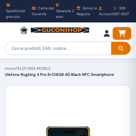
Carta del
Servizi in
338
Spedizione
Garanzia 2
Docente
Negozio
Account
887 4507
gratuita
anni
Home
TELEFONIA MOBILE
Ulefone Rugking 4 Pro 8+128GB 4G Black NFC Smartphone