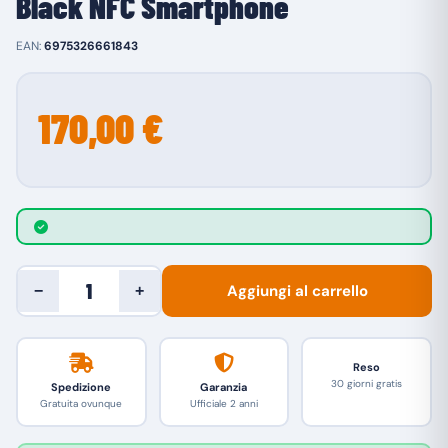
Black NFC Smartphone
EAN:
6975326661843
170,00 €
Aggiungi al carrello
−
+
Reso
30 giorni gratis
Spedizione
Garanzia
Gratuita ovunque
Ufficiale 2 anni