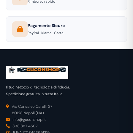
Rimborso rapido
Pagamento Sicuro
PayPal · Klarna · Carta
Il tuo negozio di tecnologia di fiducia.
Spedizione gratuita in tutta Italia.
Via Consalvo Carelli, 27
80128 Napoli (NA)
info@guconshop.it
338 887 4507
P.IVA IT08453591219