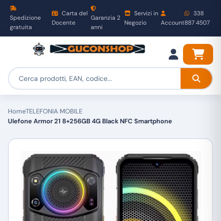
Carta del
Servizi in
338
Spedizione
Garanzia 2
Docente
Negozio
Account
887 4507
gratuita
anni
Home
TELEFONIA MOBILE
Ulefone Armor 21 8+256GB 4G Black NFC Smartphone