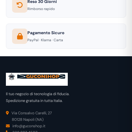
Reso 30 Giorni
Rimborso rapido
Pagamento Sicuro
PayPal · Klarna · Carta
Il tuo negozio di tecnologia di fiducia.
Spedizione gratuita in tutta Italia.
Via Consalvo Carelli, 27
80128 Napoli (NA)
info@guconshop.it