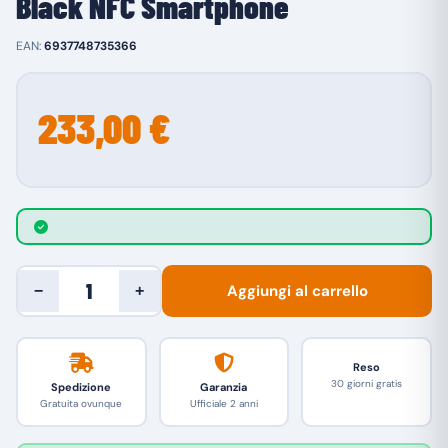
Black NFC Smartphone
EAN:
6937748735366
233,00 €
Aggiungi al carrello
−
+
Reso
30 giorni gratis
Spedizione
Garanzia
Gratuita ovunque
Ufficiale 2 anni