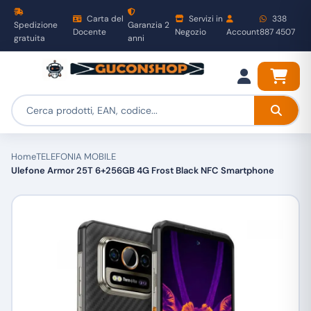
Carta del
Servizi in
338
Spedizione
Garanzia 2
Docente
Negozio
Account
887 4507
gratuita
anni
Home
TELEFONIA MOBILE
Ulefone Armor 25T 6+256GB 4G Frost Black NFC Smartphone