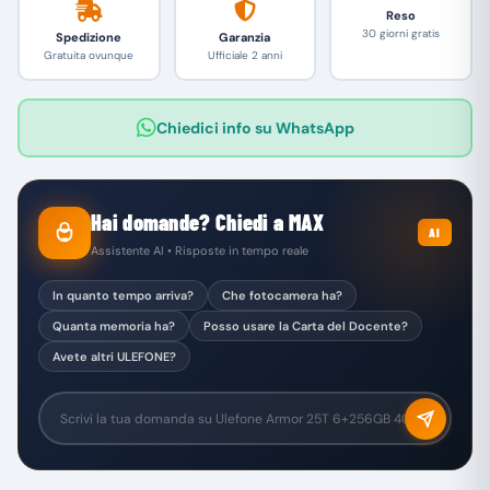
Reso
30 giorni gratis
Spedizione
Garanzia
Gratuita ovunque
Ufficiale 2 anni
Chiedici info su WhatsApp
Hai domande? Chiedi a MAX
AI
Assistente AI • Risposte in tempo reale
In quanto tempo arriva?
Che fotocamera ha?
Quanta memoria ha?
Posso usare la Carta del Docente?
Avete altri ULEFONE?