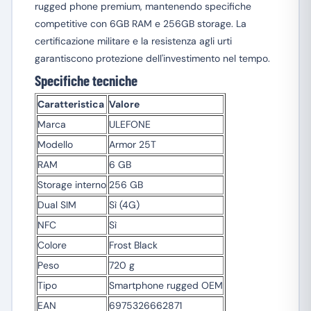
rugged phone premium, mantenendo specifiche
competitive con 6GB RAM e 256GB storage. La
certificazione militare e la resistenza agli urti
garantiscono protezione dell'investimento nel tempo.
Specifiche tecniche
Caratteristica
Valore
Marca
ULEFONE
Modello
Armor 25T
RAM
6 GB
Storage interno
256 GB
Dual SIM
Sì (4G)
NFC
Sì
Colore
Frost Black
Peso
720 g
Tipo
Smartphone rugged OEM
EAN
6975326662871