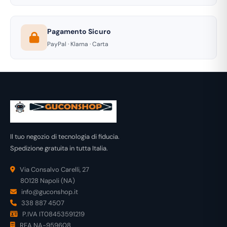
Pagamento Sicuro
PayPal · Klarna · Carta
Il tuo negozio di tecnologia di fiducia.
Spedizione gratuita in tutta Italia.
Via Consalvo Carelli, 27
80128 Napoli (NA)
info@guconshop.it
338 887 4507
P.IVA IT08453591219
REA NA-959608