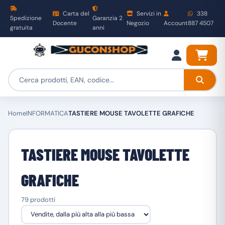
Carta del
Servizi in
338
Spedizione
Garanzia 2
Docente
Negozio
Account
887 4507
gratuita
anni
Home
INFORMATICA
TASTIERE MOUSE TAVOLETTE GRAFICHE
TASTIERE MOUSE TAVOLETTE
GRAFICHE
79 prodotti