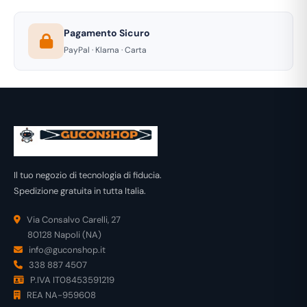
Pagamento Sicuro
PayPal · Klarna · Carta
Il tuo negozio di tecnologia di fiducia.
Spedizione gratuita in tutta Italia.
Via Consalvo Carelli, 27
80128 Napoli (NA)
info@guconshop.it
338 887 4507
P.IVA IT08453591219
REA NA-959608