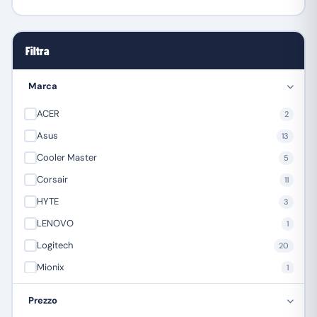
Filtra
Marca
ACER
2
Asus
13
Cooler Master
5
Corsair
11
HYTE
3
LENOVO
1
Logitech
20
Mionix
1
MSI Microstar
1
Prezzo
NGS
13