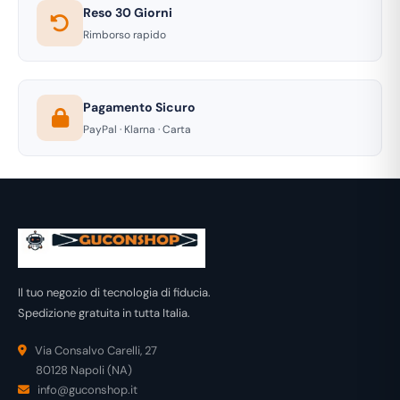
Reso 30 Giorni
Rimborso rapido
Pagamento Sicuro
PayPal · Klarna · Carta
Il tuo negozio di tecnologia di fiducia.
Spedizione gratuita in tutta Italia.
Via Consalvo Carelli, 27
80128 Napoli (NA)
info@guconshop.it