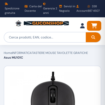
Carta del
Servizi in
338
Spedizione
Garanzia 2
Docente
Negozio
Account
887 4507
gratuita
anni
Home
INFORMATICA
TASTIERE MOUSE TAVOLETTE GRAFICHE
Asus MU101C