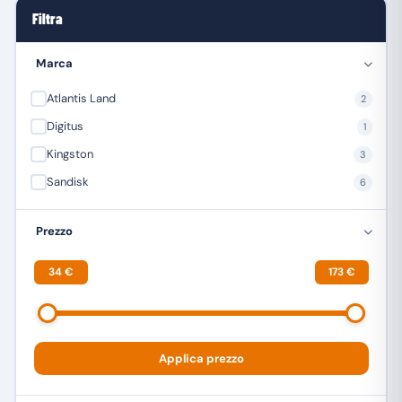
Filtra
Marca
Atlantis Land
2
Digitus
1
Kingston
3
Sandisk
6
Prezzo
34 €
173 €
Applica prezzo