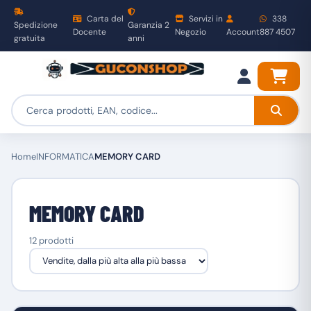
Carta del
Servizi in
338
Spedizione
Garanzia 2
Docente
Negozio
Account
887 4507
gratuita
anni
Home
INFORMATICA
MEMORY CARD
MEMORY CARD
12 prodotti