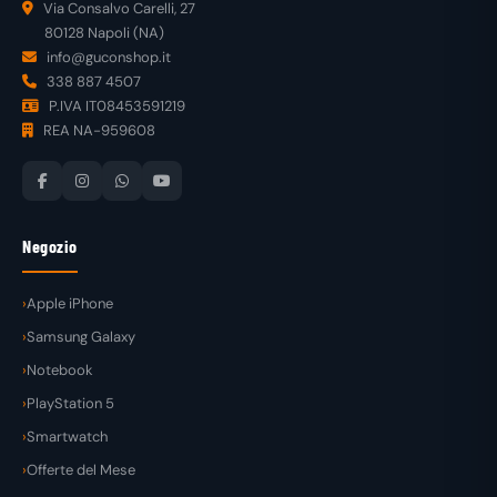
Via Consalvo Carelli, 27
80128 Napoli (NA)
info@guconshop.it
338 887 4507
P.IVA IT08453591219
REA NA-959608
Negozio
Apple iPhone
Samsung Galaxy
Notebook
PlayStation 5
Smartwatch
Offerte del Mese