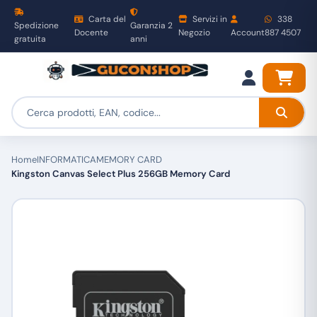
Carta del
Servizi in
338
Spedizione
Garanzia 2
Docente
Negozio
Account
887 4507
gratuita
anni
Home
INFORMATICA
MEMORY CARD
Kingston Canvas Select Plus 256GB Memory Card