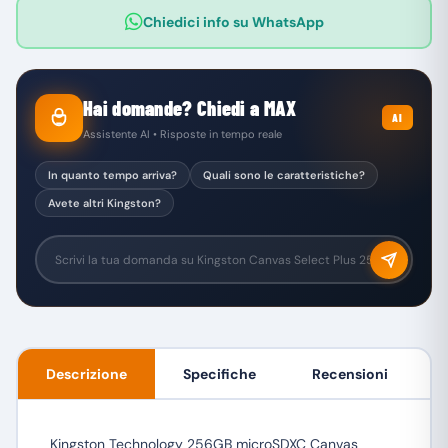
Chiedici info su WhatsApp
Hai domande? Chiedi a MAX
AI
Assistente AI • Risposte in tempo reale
In quanto tempo arriva?
Quali sono le caratteristiche?
Avete altri Kingston?
Descrizione
Specifiche
Recensioni
Kingston Technology 256GB microSDXC Canvas