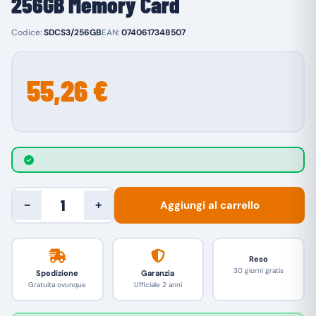
256GB Memory Card
Codice:
SDCS3/256GB
EAN:
0740617348507
55,26 €
Aggiungi al carrello
−
+
Reso
30 giorni gratis
Spedizione
Garanzia
Gratuita ovunque
Ufficiale 2 anni