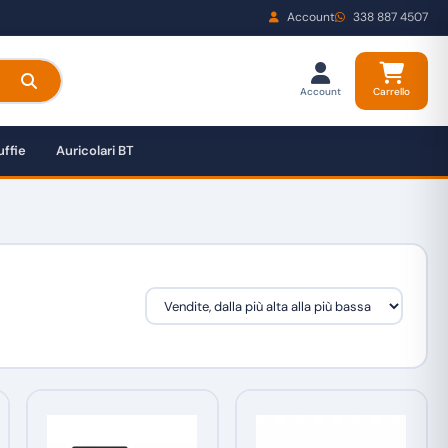
Account
338 887 4507
Account
Carrello
ffie
Auricolari BT