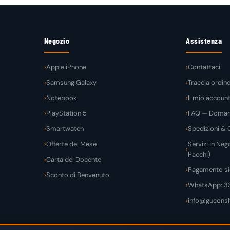
Negozio
Assistenza
Apple iPhone
Contattaci
Samsung Galaxy
Traccia ordin
Notebook
Il mio accoun
PlayStation 5
FAQ — Domand
Smartwatch
Spedizioni & C
Offerte del Mese
Servizi in Nego
Pacchi)
Carta del Docente
Pagamento si
Sconto di Benvenuto
WhatsApp: 3
info@guconsh