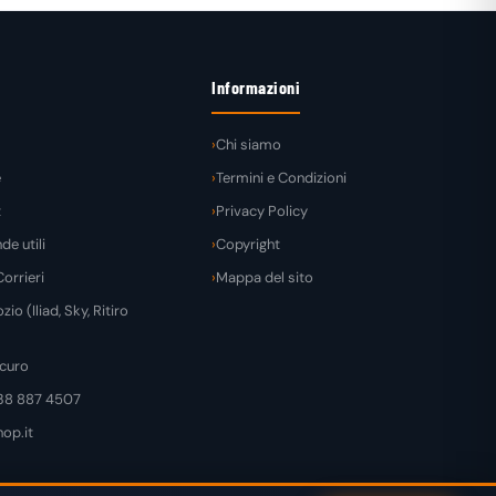
Informazioni
Chi siamo
e
Termini e Condizioni
t
Privacy Policy
e utili
Copyright
orrieri
Mappa del sito
zio (Iliad, Sky, Ritiro
curo
38 887 4507
op.it