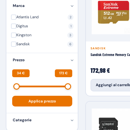
Marca
Atlantis Land
2
Digitus
1
Kingston
3
Sandisk
6
SANDISK
Sandisk Extreme Memory C
Prezzo
172,98 €
34 €
173 €
Aggiungi al carrell
Applica prezzo
Categorie