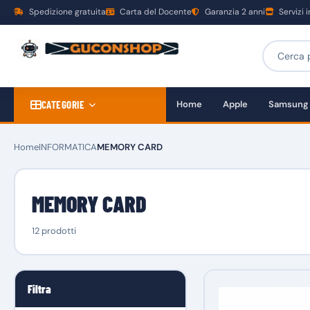
Spedizione gratuita
Carta del Docente
Garanzia 2 anni
Servizi 
CATEGORIE
Home
Apple
Samsung
Home
INFORMATICA
MEMORY CARD
MEMORY CARD
12 prodotti
Filtra