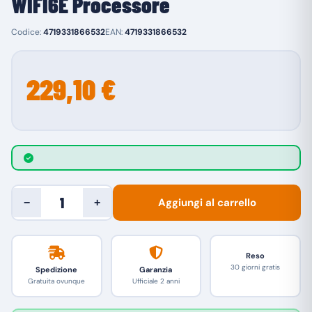
WIFI6E Processore
Codice:
4719331866532
EAN:
4719331866532
229,10 €
Aggiungi al carrello
−
+
Reso
30 giorni gratis
Spedizione
Garanzia
Gratuita ovunque
Ufficiale 2 anni