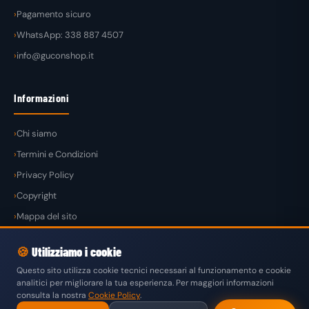
Pagamento sicuro
WhatsApp: 338 887 4507
info@guconshop.it
Informazioni
Chi siamo
Termini e Condizioni
Privacy Policy
Copyright
Mappa del sito
🍪
Utilizziamo i cookie
Questo sito utilizza cookie tecnici necessari al funzionamento e cookie
analitici per migliorare la tua esperienza. Per maggiori informazioni
© 2026
GuconShop
di Guglielmo Conte — Tutti i diritti riservati.
consulta la nostra
Cookie Policy
.
VISA
MASTERCARD
PAYPAL
KLARNA
SATISPAY