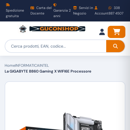
Carta del
Servizi in
338
Spedizione
Garanzia 2
Docente
Negozio
Account
887 4507
gratuita
anni
Home
INFORMATICA
INTEL
La GIGABYTE B860 Gaming X WIFI6E Processore