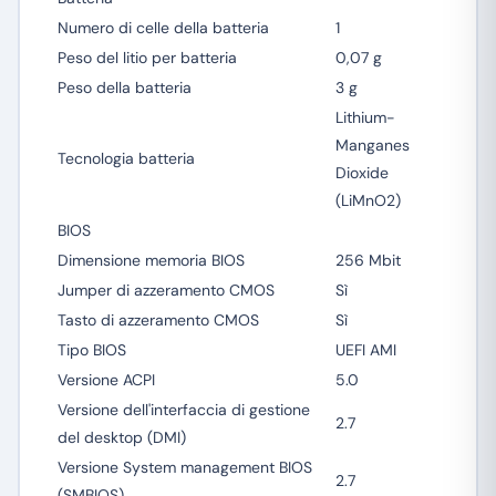
Numero di celle della batteria
1
Peso del litio per batteria
0,07 g
Peso della batteria
3 g
Lithium-
Manganes
Tecnologia batteria
Dioxide
(LiMnO2)
BIOS
Dimensione memoria BIOS
256 Mbit
Jumper di azzeramento CMOS
Sì
Tasto di azzeramento CMOS
Sì
Tipo BIOS
UEFI AMI
Versione ACPI
5.0
Versione dell'interfaccia di gestione
2.7
del desktop (DMI)
Versione System management BIOS
2.7
(SMBIOS)