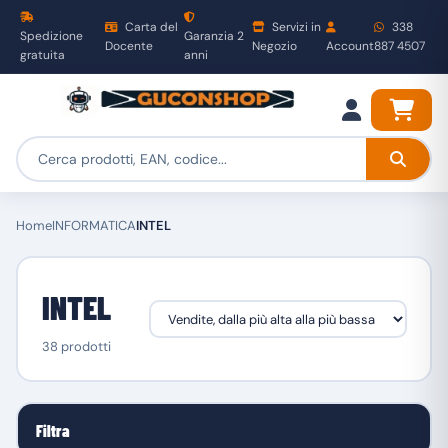
Carta del
Servizi in
338
Spedizione
Garanzia 2
Docente
Negozio
Account
887 4507
gratuita
anni
Home
INFORMATICA
INTEL
INTEL
38 prodotti
Filtra