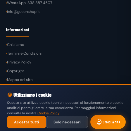
WhatsApp: 338 887 4507
info@guconshop.it
Informazioni
Chi siamo
Termini e Condizioni
Privacy Policy
Copyright
Mappa del sito
🍪
Utilizziamo i cookie
Questo sito utilizza cookie tecnici necessari al funzionamento e cookie
analitici per migliorare la tua esperienza. Per maggiori informazioni
© 2026
GuconShop
di Guglielmo Conte — Tutti i diritti riservati.
consulta la nostra
Cookie Policy
.
VISA
MASTERCARD
PAYPAL
KLARNA
SATISPAY
Accetta tutti
Solo necessari
Chiedi a MAX
BONIFICO