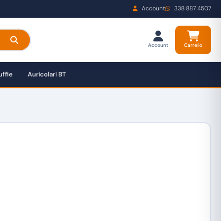
Account
338 887 4507
Account
Carrello
ffie
Auricolari BT