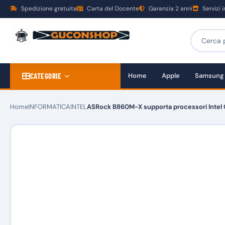
Spedizione gratuita
Carta del Docente
Garanzia 2 anni
Servizi 
CATEGORIE
Home
Apple
Samsung
Home
INFORMATICA
INTEL
ASRock B860M-X supporta processori Intel Co