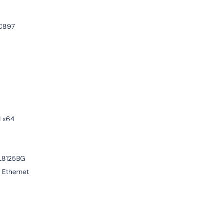
LC897
1 x64
L8125BG
 Ethernet