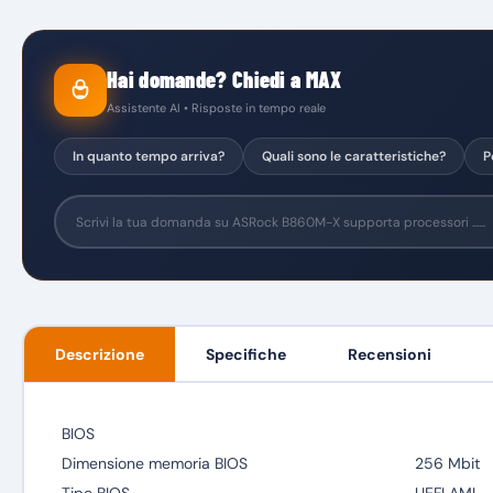
Hai domande? Chiedi a MAX
Assistente AI • Risposte in tempo reale
In quanto tempo arriva?
Quali sono le caratteristiche?
P
Descrizione
Specifiche
Recensioni
BIOS
Dimensione memoria BIOS
256 Mbit