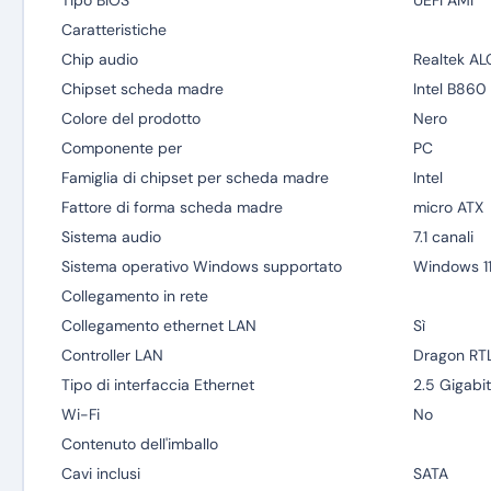
Tipo BIOS
UEFI AMI
Caratteristiche
Chip audio
Realtek A
Chipset scheda madre
Intel B860
Colore del prodotto
Nero
Componente per
PC
Famiglia di chipset per scheda madre
Intel
Fattore di forma scheda madre
micro ATX
Sistema audio
7.1 canali
Sistema operativo Windows supportato
Windows 1
Collegamento in rete
Collegamento ethernet LAN
Sì
Controller LAN
Dragon RT
Tipo di interfaccia Ethernet
2.5 Gigabit
Wi-Fi
No
Contenuto dell'imballo
Cavi inclusi
SATA