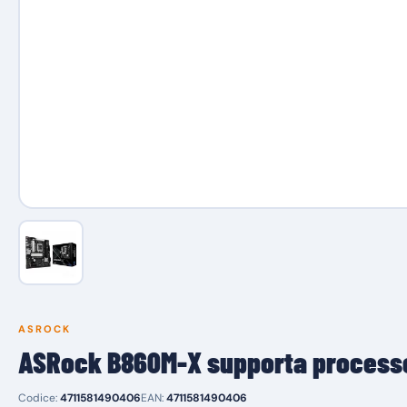
ASROCK
ASRock B860M-X supporta processori
Codice:
4711581490406
EAN:
4711581490406