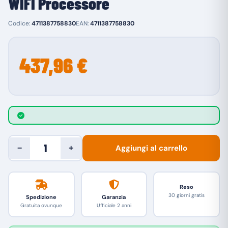
WIFI Processore
Codice:
4711387758830
EAN:
4711387758830
437,96 €
Aggiungi al carrello
−
+
Reso
30 giorni gratis
Spedizione
Garanzia
Gratuita ovunque
Ufficiale 2 anni