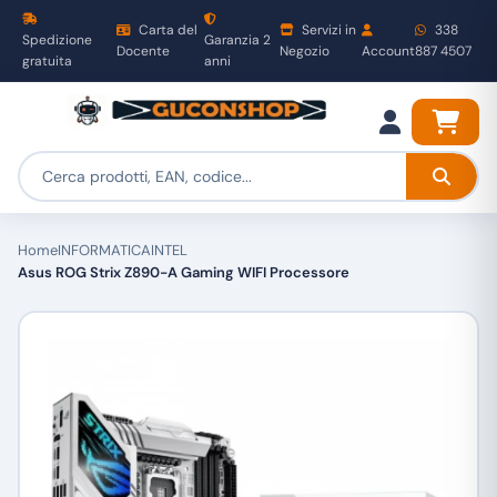
Carta del
Servizi in
338
Spedizione
Garanzia 2
Docente
Negozio
Account
887 4507
gratuita
anni
Home
INFORMATICA
INTEL
Asus ROG Strix Z890-A Gaming WIFI Processore