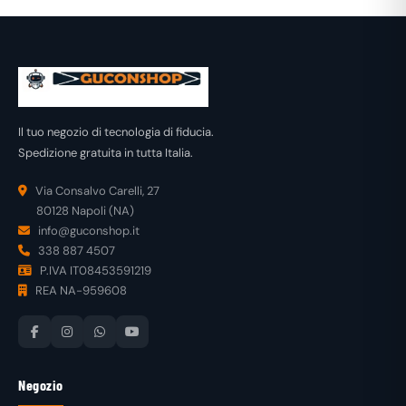
Il tuo negozio di tecnologia di fiducia.
Spedizione gratuita in tutta Italia.
Via Consalvo Carelli, 27
80128 Napoli (NA)
info@guconshop.it
338 887 4507
P.IVA IT08453591219
REA NA-959608
Negozio