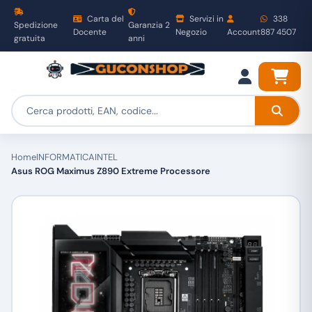
Carta del
Servizi in
338
Spedizione
Garanzia 2
Docente
Negozio
Account
887 4507
gratuita
anni
Home
INFORMATICA
INTEL
Asus ROG Maximus Z890 Extreme Processore