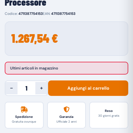
Processore
Codice:
4711387754153
EAN:
4711387754153
1.267,54 €
Ultimi articoli in magazzino
Aggiungi al carrello
−
+
Reso
30 giorni gratis
Spedizione
Garanzia
Gratuita ovunque
Ufficiale 2 anni