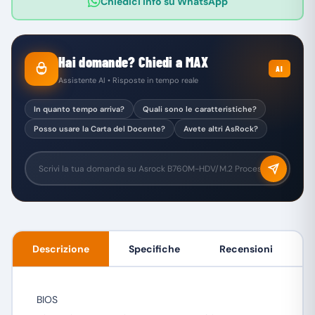
Chiedici info su WhatsApp
Hai domande? Chiedi a MAX
AI
Assistente AI • Risposte in tempo reale
In quanto tempo arriva?
Quali sono le caratteristiche?
Posso usare la Carta del Docente?
Avete altri AsRock?
Descrizione
Specifiche
Recensioni
BIOS