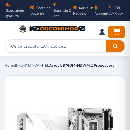
Carta del
Servizi in
338
Spedizione
Garanzia 2
Docente
Negozio
Account
887 4507
gratuita
anni
Home
INFORMATICA
INTEL
Asrock B760M-HDV/M.2 Processore