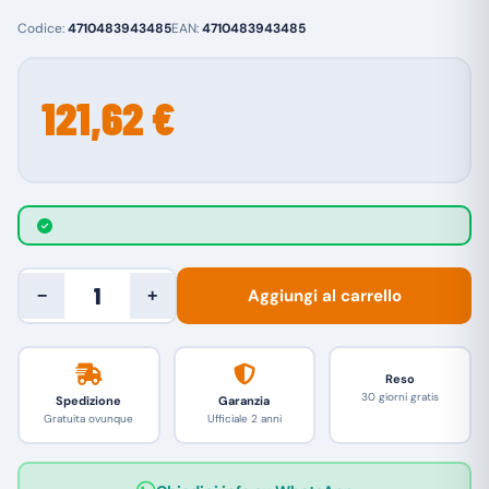
Codice:
4710483943485
EAN:
4710483943485
121,62 €
Aggiungi al carrello
−
+
Reso
30 giorni gratis
Spedizione
Garanzia
Gratuita ovunque
Ufficiale 2 anni