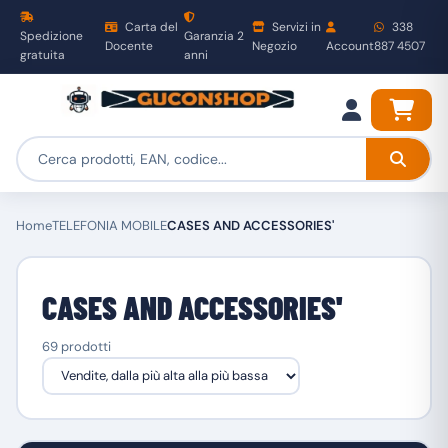
Carta del
Servizi in
338
Spedizione
Garanzia 2
Docente
Negozio
Account
887 4507
gratuita
anni
Home
TELEFONIA MOBILE
CASES AND ACCESSORIES'
CASES AND ACCESSORIES'
69 prodotti