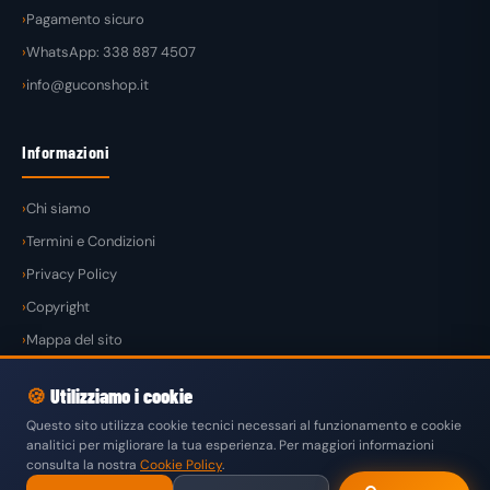
Pagamento sicuro
WhatsApp: 338 887 4507
info@guconshop.it
Informazioni
Chi siamo
Termini e Condizioni
Privacy Policy
Copyright
Mappa del sito
🍪
Utilizziamo i cookie
Questo sito utilizza cookie tecnici necessari al funzionamento e cookie
analitici per migliorare la tua esperienza. Per maggiori informazioni
© 2026
GuconShop
di Guglielmo Conte — Tutti i diritti riservati.
consulta la nostra
Cookie Policy
.
VISA
MASTERCARD
PAYPAL
KLARNA
SATISPAY