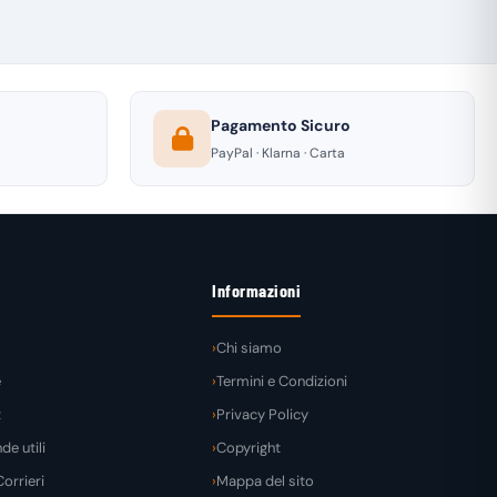
Pagamento Sicuro
PayPal · Klarna · Carta
Informazioni
Chi siamo
e
Termini e Condizioni
t
Privacy Policy
e utili
Copyright
orrieri
Mappa del sito