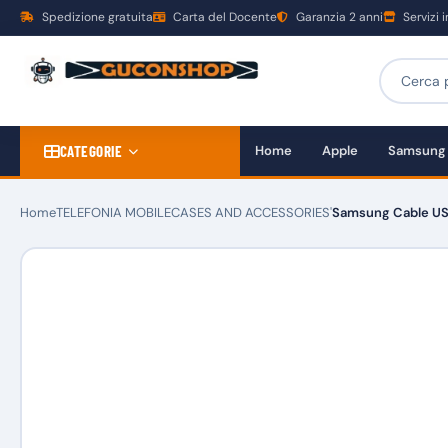
Spedizione gratuita
Carta del Docente
Garanzia 2 anni
Servizi 
CATEGORIE
Home
Apple
Samsung
Home
TELEFONIA MOBILE
CASES AND ACCESSORIES'
Samsung Cable US