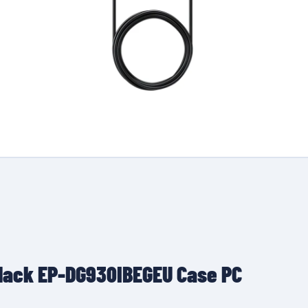
Black EP-DG930IBEGEU Case PC