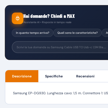
Hai domande? Chiedi a MAX
Assistente AI • Risposte in tempo reale
In quanto tempo arriva?
Quali sono le caratteristiche?
A
Descrizione
Specifiche
Recensioni
Samsung EP-DG930. Lunghezza cavo: 1,5 m. Connettore 1: USB