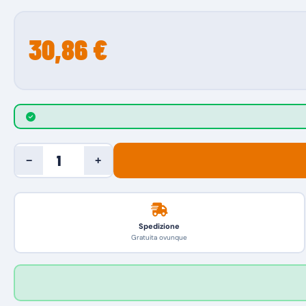
30,86 €
−
+
Spedizione
Gratuita ovunque