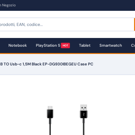
in Negozio
Notebook
PlayStation 5
Tablet
Smartwatch
Cu
HOT
B TO Usb-c 1,5M Black EP-DG930IBEGEU Case PC