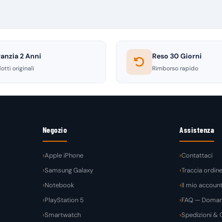
anzia 2 Anni
Reso 30 Giorni
otti originali
Rimborso rapido
Negozio
Assistenza
Apple iPhone
Contattaci
Samsung Galaxy
Traccia ordin
Notebook
Il mio accoun
PlayStation 5
FAQ — Domand
Smartwatch
Spedizioni & C