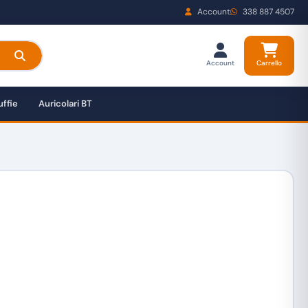
Account
338 887 4507
Account
Carrello
ffie
Auricolari BT