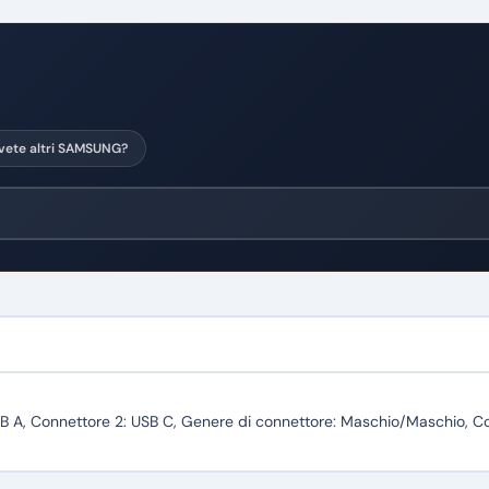
vete altri SAMSUNG?
 A, Connettore 2: USB C, Genere di connettore: Maschio/Maschio, Co