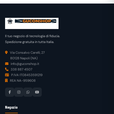
Il tuo negozio di tecnologia di fiducia.
Spedizione gratuita in tutta Italia.
Via Consalvo Carelli, 27
80128 Napoli (NA)
info@guconshop.it
338 887 4507
P.IVA IT08453591219
REA NA-959608
Negozio