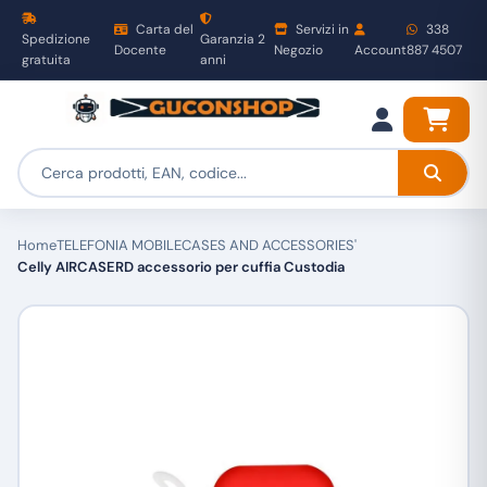
Carta del
Servizi in
338
Spedizione
Garanzia 2
Docente
Negozio
Account
887 4507
gratuita
anni
Home
TELEFONIA MOBILE
CASES AND ACCESSORIES'
Celly AIRCASERD accessorio per cuffia Custodia