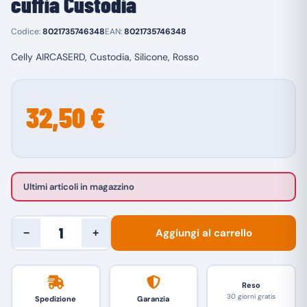
cuffia Custodia
Codice:
8021735746348
EAN:
8021735746348
Celly AIRCASERD, Custodia, Silicone, Rosso
32,50 €
Ultimi articoli in magazzino
Aggiungi al carrello
−
+
Reso
30 giorni gratis
Spedizione
Garanzia