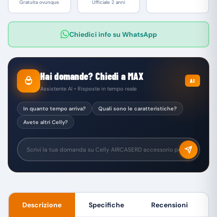
Gratuita ovunque
Ufficiale 2 anni
Chiedici info su WhatsApp
Hai domande? Chiedi a MAX
AI
Assistente AI • Risposte in tempo reale
In quanto tempo arriva?
Quali sono le caratteristiche?
Avete altri Celly?
Descrizione
Specifiche
Recensioni