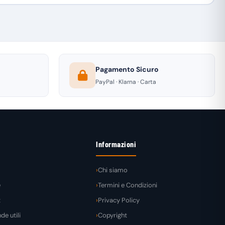
Pagamento Sicuro
PayPal · Klarna · Carta
Informazioni
Chi siamo
e
Termini e Condizioni
t
Privacy Policy
e utili
Copyright