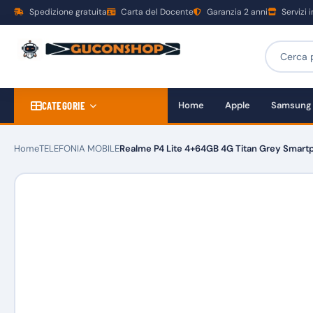
Spedizione gratuita
Carta del Docente
Garanzia 2 anni
Servizi 
CATEGORIE
Home
Apple
Samsung
Home
TELEFONIA MOBILE
Realme P4 Lite 4+64GB 4G Titan Grey Smar