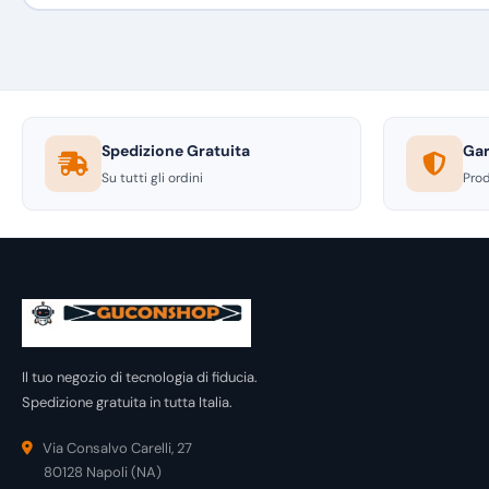
Spedizione Gratuita
Gar
Su tutti gli ordini
Prod
Il tuo negozio di tecnologia di fiducia.
Spedizione gratuita in tutta Italia.
Via Consalvo Carelli, 27
80128 Napoli (NA)