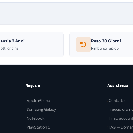
anzia 2 Anni
Reso 30 Giorni
otti originali
Rimborso rapido
Negozio
Assistenza
Apple iPhone
Contattaci
Samsung Galaxy
Traccia ordin
Notebook
Il mio accoun
PlayStation 5
FAQ — Domand