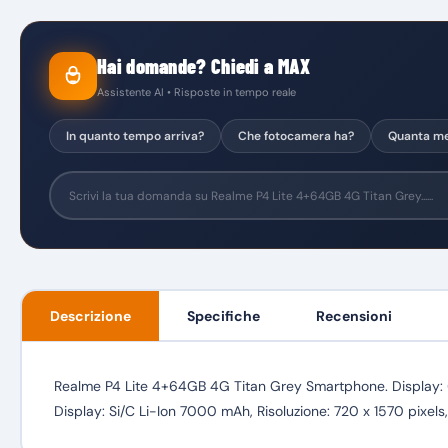
Hai domande? Chiedi a MAX
Assistente AI • Risposte in tempo reale
In quanto tempo arriva?
Che fotocamera ha?
Quanta me
Descrizione
Specifiche
Recensioni
Realme P4 Lite 4+64GB 4G Titan Grey Smartphone. Display: 6.
Display: Si/C Li-Ion 7000 mAh, Risoluzione: 720 x 1570 pixels,