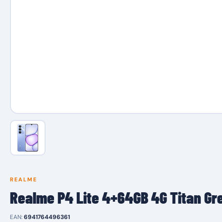
REALME
Realme P4 Lite 4+64GB 4G Titan G
EAN:
6941764496361