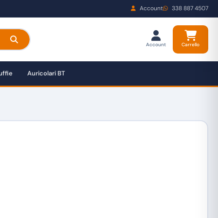
Account
338 887 4507
Account
Carrello
ffie
Auricolari BT