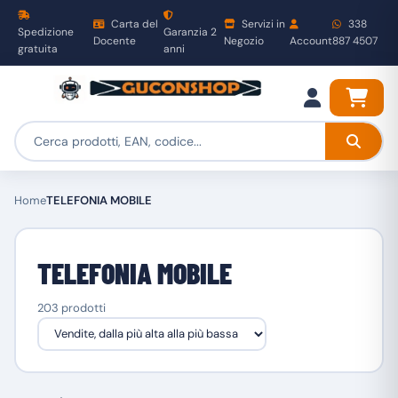
Carta del
Servizi in
338
Spedizione
Garanzia 2
Docente
Negozio
Account
887 4507
gratuita
anni
Home
TELEFONIA MOBILE
TELEFONIA MOBILE
203 prodotti