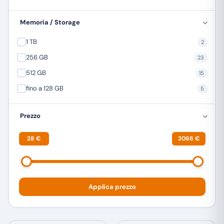
TREVI
1
Memoria / Storage
ULEFONE
23
1 TB
2
XIAOMI
12
256 GB
23
ZTE
4
512 GB
15
fino a 128 GB
5
Prezzo
28 €
2066 €
Applica prezzo