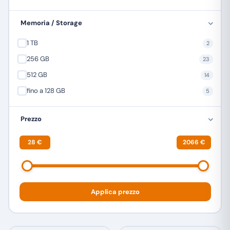
TREVI
1
Memoria / Storage
ULEFONE
23
1 TB
2
XIAOMI
12
256 GB
23
ZTE
4
512 GB
14
fino a 128 GB
5
Prezzo
28 €
2066 €
Applica prezzo