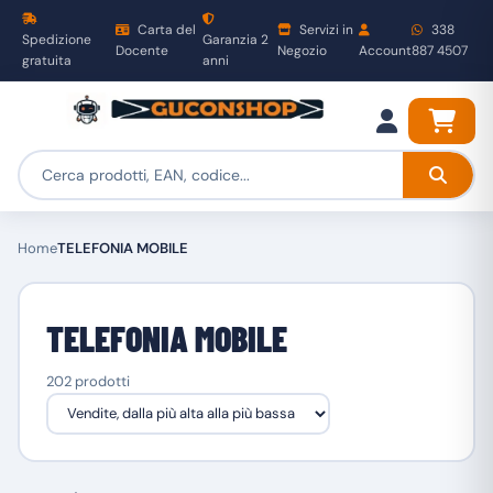
Carta del
Servizi in
338
Spedizione
Garanzia 2
Docente
Negozio
Account
887 4507
gratuita
anni
Home
TELEFONIA MOBILE
TELEFONIA MOBILE
202 prodotti