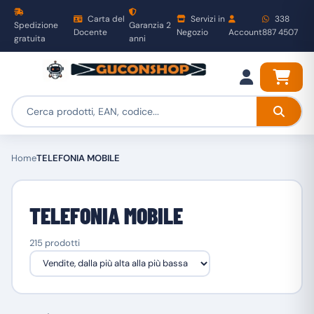
Carta del
Servizi in
338
Spedizione
Garanzia 2
Docente
Negozio
Account
887 4507
gratuita
anni
Home
TELEFONIA MOBILE
TELEFONIA MOBILE
215 prodotti