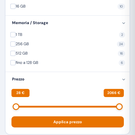
16 GB
10
ULEFONE
24
XIAOMI
13
Memoria / Storage
ZTE
6
1 TB
2
256 GB
24
512 GB
16
fino a 128 GB
6
Prezzo
28 €
2066 €
Applica prezzo