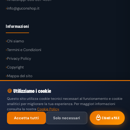
info@guconshop.it
Informazioni
Chi siamo
Termini e Condizioni
Privacy Policy
Copyright
Mappa del sito
🍪
Utilizziamo i cookie
Questo sito utilizza cookie tecnici necessari al funzionamento e cookie
analitici per migliorare la tua esperienza. Per maggiori informazioni
© 2026
GuconShop
di Guglielmo Conte — Tutti i diritti riservati.
consulta la nostra
Cookie Policy
.
VISA
MASTERCARD
PAYPAL
KLARNA
SATISPAY
Accetta tutti
Solo necessari
Chiedi a MAX
BONIFICO