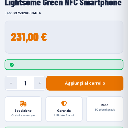
Lightsome Green NFC Smartphone
EAN:
6975326668484
231,00 €
Aggiungi al carrello
−
+
Reso
30 giorni gratis
Spedizione
Garanzia
Gratuita ovunque
Ufficiale 2 anni