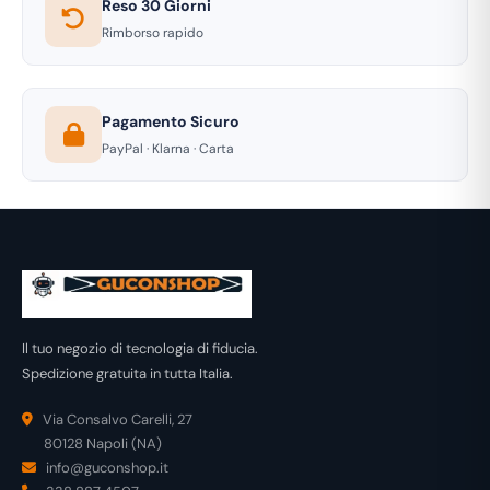
Reso 30 Giorni
Rimborso rapido
Pagamento Sicuro
PayPal · Klarna · Carta
Il tuo negozio di tecnologia di fiducia.
Spedizione gratuita in tutta Italia.
Via Consalvo Carelli, 27
80128 Napoli (NA)
info@guconshop.it