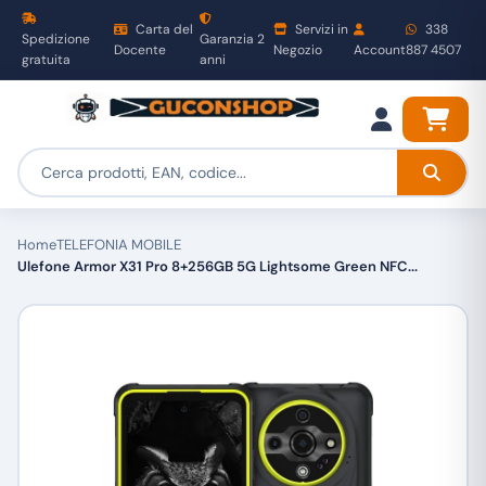
Carta del
Servizi in
338
Spedizione
Garanzia 2
Docente
Negozio
Account
887 4507
gratuita
anni
Home
TELEFONIA MOBILE
Ulefone Armor X31 Pro 8+256GB 5G Lightsome Green NFC...