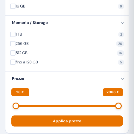
16 GB
9
TREVI
1
ULEFONE
26
Memoria / Storage
XIAOMI
12
1 TB
2
ZTE
4
256 GB
26
512 GB
16
fino a 128 GB
5
Prezzo
28 €
2066 €
Applica prezzo