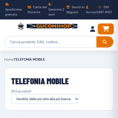
Carta del
Servizi in
338
Spedizione
Garanzia 2
Docente
Negozio
Account
887 4507
gratuita
anni
Home
TELEFONIA MOBILE
TELEFONIA MOBILE
203 prodotti