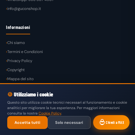
info@guconshop.it
Informazioni
Chi siamo
Termini e Condizioni
Privacy Policy
Copyright
Mappa del sito
🍪
Utilizziamo i cookie
Questo sito utilizza cookie tecnici necessari al funzionamento e cookie
analitici per migliorare la tua esperienza. Per maggiori informazioni
© 2026
GuconShop
di Guglielmo Conte — Tutti i diritti riservati.
consulta la nostra
Cookie Policy
.
VISA
MASTERCARD
PAYPAL
KLARNA
SATISPAY
Accetta tutti
Solo necessari
Chiedi a MAX
BONIFICO