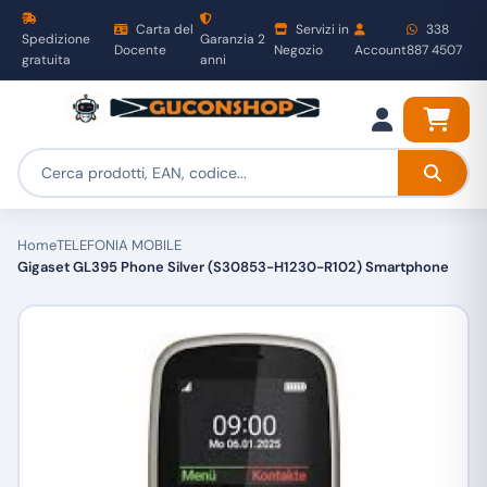
Carta del
Servizi in
338
Spedizione
Garanzia 2
Docente
Negozio
Account
887 4507
gratuita
anni
Home
TELEFONIA MOBILE
Gigaset GL395 Phone Silver (S30853-H1230-R102) Smartphone