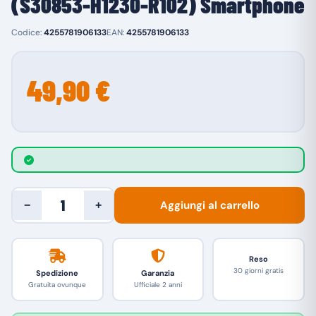
(S30853-H1230-R102) Smartphone
Codice:
4255781906133
EAN:
4255781906133
49,90 €
Aggiungi al carrello
−
+
Reso
30 giorni gratis
Spedizione
Garanzia
Gratuita ovunque
Ufficiale 2 anni