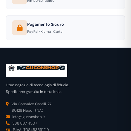
Rimborso rapido
Pagamento Sicuro
PayPal · Klarna · Carta
Il tuo negozio di tecnologia di fiducia.
Spedizione gratuita in tutta Italia.
Via Consalvo Carelli, 27
80128 Napoli (NA)
info@guconshop.it
338 887 4507
P.IVA IT08453591219