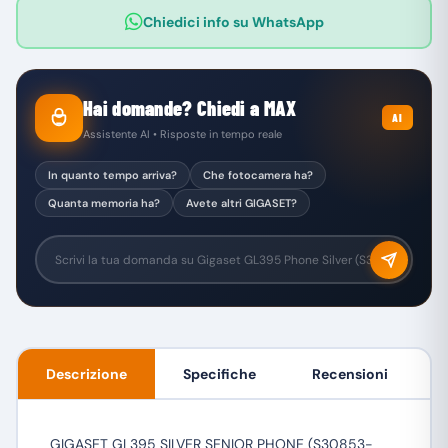
Chiedici info su WhatsApp
Hai domande? Chiedi a MAX
AI
Assistente AI • Risposte in tempo reale
In quanto tempo arriva?
Che fotocamera ha?
Quanta memoria ha?
Avete altri GIGASET?
Descrizione
Specifiche
Recensioni
GIGASET GL395 SILVER SENIOR PHONE (S30853-