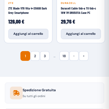
ZTE
DURACELL
ZTE Blade V70 Vita 4+256GB Dark
Duracell Cable Usb-a TO Usb-c
Grey Smartphone
18W 1M DRU5011A Case PC
126,00 €
29,76 €
Aggiungi al carrello
Aggiungi al carrello
1
2
3
…
18
›
»
Spedizione Gratuita
Su tutti gli ordini