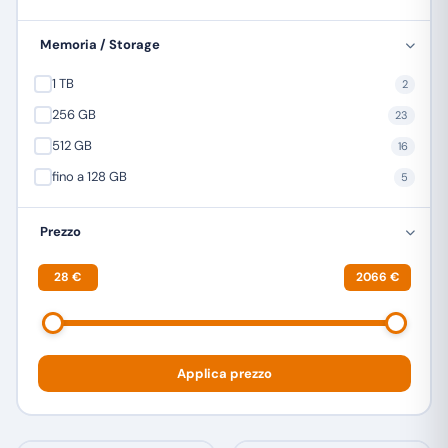
ULEFONE
24
Memoria / Storage
XIAOMI
12
1 TB
2
ZTE
6
256 GB
23
512 GB
16
fino a 128 GB
5
Prezzo
28 €
2066 €
Applica prezzo