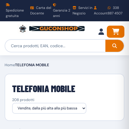
Carta del
Servizi in
338
Spedizione
Garanzia 2
Docente
Negozio
Account
887 4507
gratuita
anni
Home
TELEFONIA MOBILE
TELEFONIA MOBILE
208 prodotti