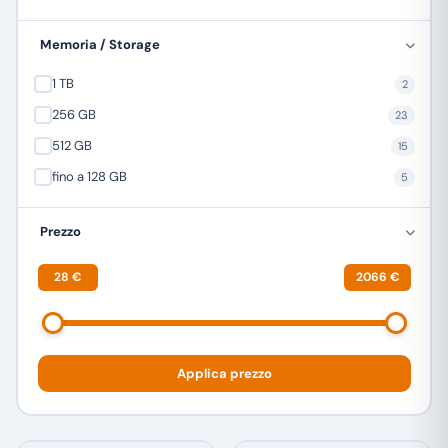
TREVI
1
Memoria / Storage
ULEFONE
23
1 TB
2
XIAOMI
12
256 GB
23
ZTE
4
512 GB
15
fino a 128 GB
5
Prezzo
28 €
2066 €
Applica prezzo