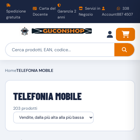
Carta del
Servizi in
338
Spedizione
Garanzia 2
Docente
Negozio
Account
887 4507
gratuita
anni
Home
TELEFONIA MOBILE
TELEFONIA MOBILE
203 prodotti