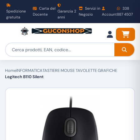
Carta del
Servizi in
338
Spedizione
Garanzia 2
Docente
Negozio
Account
887 4507
gratuita
anni
Home
INFORMATICA
TASTIERE MOUSE TAVOLETTE GRAFICHE
Logitech B110 Silent