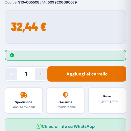
Codice:
910-005508
EAN:
5099206080539
32,44 €
Aggiungi al carrello
−
+
Reso
30 giorni gratis
Spedizione
Garanzia
Gratuita ovunque
Ufficiale 2 anni
Chiedici info su WhatsApp