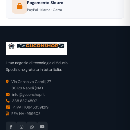
Pagamento Sicuro
PayPal · Klarna · Carta
Il tuo negozio di tecnologia di fiducia.
Spedizione gratuita in tutta Italia.
Via Consalvo Carelli, 27
80128 Napoli (NA)
info@guconshop.it
338 887 4507
P.IVA IT08453591219
REA NA-959608