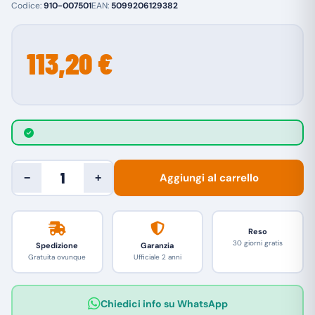
Codice:
910-007501
EAN:
5099206129382
113,20 €
Aggiungi al carrello
−
+
Reso
30 giorni gratis
Spedizione
Garanzia
Gratuita ovunque
Ufficiale 2 anni
Chiedici info su WhatsApp