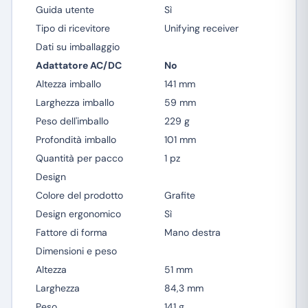
Guida utente
Sì
Tipo di ricevitore
Unifying receiver
Dati su imballaggio
Adattatore AC/DC
No
Altezza imballo
141 mm
Larghezza imballo
59 mm
Peso dell'imballo
229 g
Profondità imballo
101 mm
Quantità per pacco
1 pz
Design
Colore del prodotto
Grafite
Design ergonomico
Sì
Fattore di forma
Mano destra
Dimensioni e peso
Altezza
51 mm
Larghezza
84,3 mm
Peso
141 g