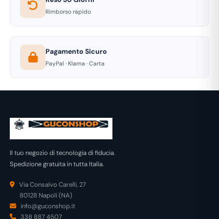
Rimborso rapido
Pagamento Sicuro
PayPal · Klarna · Carta
Il tuo negozio di tecnologia di fiducia.
Spedizione gratuita in tutta Italia.
Via Consalvo Carelli, 27
80128 Napoli (NA)
info@guconshop.it
338 887 4507