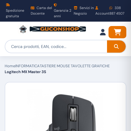
Carta del
Servizi in
338
Spedizione
Garanzia 2
Docente
Negozio
Account
887 4507
gratuita
anni
Home
INFORMATICA
TASTIERE MOUSE TAVOLETTE GRAFICHE
Logitech MX Master 3S