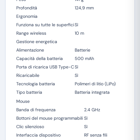
Profondità
124,9 mm
Ergonomia
Funziona su tutte le superfici
Sì
Range wireless
10 m
Gestione energetica
Alimentazione
Batterie
Capacità della batteria
500 mAh
Porta di ricarica USB Type-C
Sì
Ricaricabile
Sì
Tecnologia batteria
Polimeri di litio (LiPo)
Tipo batteria
Batteria integrata
Mouse
Banda di frequenza
2.4 GHz
Bottoni del mouse programmabili
Sì
Clic silenzioso
Sì
Interfaccia dispositivo
RF senza fili