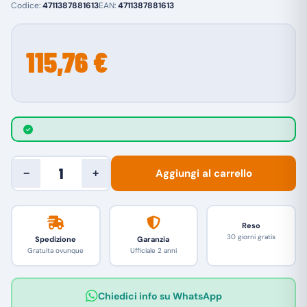
Codice:
4711387881613
EAN:
4711387881613
115,76 €
Aggiungi al carrello
−
+
Reso
30 giorni gratis
Spedizione
Garanzia
Gratuita ovunque
Ufficiale 2 anni
Chiedici info su WhatsApp