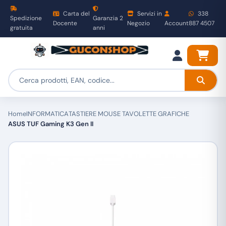
Carta del
Servizi in
338
Spedizione
Garanzia 2
Docente
Negozio
Account
887 4507
gratuita
anni
Home
INFORMATICA
TASTIERE MOUSE TAVOLETTE GRAFICHE
ASUS TUF Gaming K3 Gen II