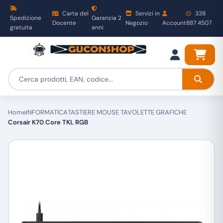
Carta del
Servizi in
338
Spedizione
Garanzia 2
Docente
Negozio
Account
887 4507
gratuita
anni
Home
INFORMATICA
TASTIERE MOUSE TAVOLETTE GRAFICHE
Corsair K70 Core TKL RGB