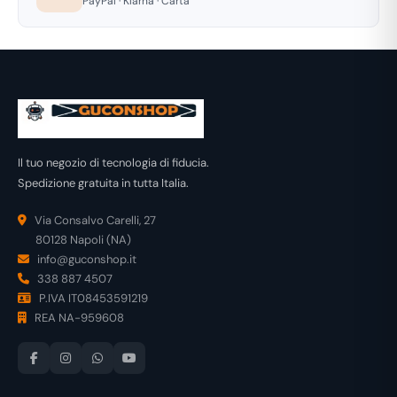
PayPal · Klarna · Carta
Il tuo negozio di tecnologia di fiducia.
Spedizione gratuita in tutta Italia.
Via Consalvo Carelli, 27
80128 Napoli (NA)
info@guconshop.it
338 887 4507
P.IVA IT08453591219
REA NA-959608