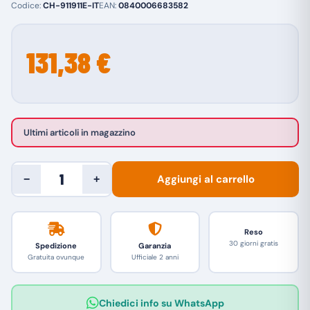
Codice:
CH-911911E-IT
EAN:
0840006683582
131,38 €
Ultimi articoli in magazzino
Aggiungi al carrello
−
+
Reso
30 giorni gratis
Spedizione
Garanzia
Gratuita ovunque
Ufficiale 2 anni
Chiedici info su WhatsApp