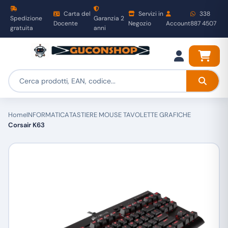
Carta del
Servizi in
338
Spedizione
Garanzia 2
Docente
Negozio
Account
887 4507
gratuita
anni
Home
INFORMATICA
TASTIERE MOUSE TAVOLETTE GRAFICHE
Corsair K63