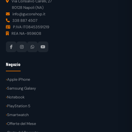
Via Consalvo Carelli, 27
80128 Napoli (NA)
info@guconshop.it
338 887 4507
P.IVA IT08453591219
REA NA-959608
Negozio
Apple iPhone
Samsung Galaxy
Notebook
PlayStation 5
Smartwatch
Offerte del Mese