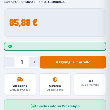
Codice:
CH-9115020-IT
EAN:
0843591095068
85,88 €
Aggiungi al carrello
−
+
Reso
30 giorni gratis
Spedizione
Garanzia
Gratuita ovunque
Ufficiale 2 anni
Chiedici info su WhatsApp